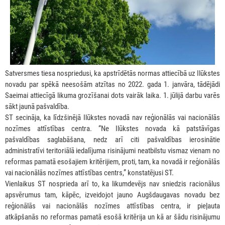
Satversmes tiesa nospriedusi, ka apstrīdētās normas attiecībā uz Ilūkstes
novadu par spēkā neesošām atzītas no 2022. gada 1. janvāra, tādējādi
Saeimai attiecīgā likuma grozīšanai dots vairāk laika. 1. jūlijā darbu varēs
sākt jaunā pašvaldība.
ST secināja, ka līdzšinējā Ilūkstes novadā nav reģionālās vai nacionālās
nozīmes attīstības centra. “Ne Ilūkstes novada kā patstāvīgas
pašvaldības saglabāšana, nedz arī citi pašvaldības ierosinātie
administratīvi teritoriālā iedalījuma risinājumi neatbilstu vismaz vienam no
reformas pamatā esošajiem kritērijiem, proti, tam, ka novadā ir reģionālās
vai nacionālās nozīmes attīstības centrs,” konstatējusi ST.
Vienlaikus ST nosprieda arī to, ka likumdevējs nav sniedzis racionālus
apsvērumus tam, kāpēc, izveidojot jauno Augšdaugavas novadu bez
reģionālās vai nacionālās nozīmes attīstības centra, ir pieļauta
atkāpšanās no reformas pamatā esošā kritērija un kā ar šādu risinājumu