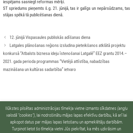
iespējams sasniegt reformas mērķi.
ST spriedums pieņemts š.g. 21. jūnijā, tas ir galīgs un nepārsūdzams, tas
stājas spēkā tā publicēšanas dienā.
Rakstu
12. jūnijā Vispasaules publiskās adīšanas diena
navigācija
Latgales plānošanas reģions izsludina pieteikšanos atklātā projektu
konkursā “Atbalsts biznesa ideju īstenošanai Latgalē” EEZ grantu 2014.–
2021. gada perioda programmas “Vietējā attīstība, nabadzības
mazināšana un kultūras sadarbība” ietvaro
Ziņu arhīvs:
Ilūkstes pilsētas administrācijas tīmekļa vietne izmanto sīkdatnes
(angļu
valodā “cookies“)
, lai nodrošinātu mājas lapas efektīvu darbību, kā arī lai
apkopot datus par mājas lapas lietošanu un apmeklētāju darbībām.
Turpinot lietot šo tīmekļa vietni Jūs piekrītat, ka mēs uzkrāsim un