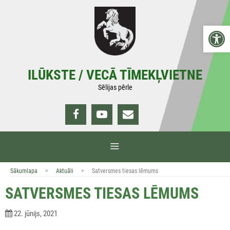
Doties
uz
Open 
saturu
ILŪKSTE / VECĀ TĪMEKĻVIETNE
Sēlijas pērle
IZVĒLNE
>
>
Sākumlapa
Aktuāli
Satversmes tiesas lēmums
SATVERSMES TIESAS LĒMUMS
22. jūnijs, 2021