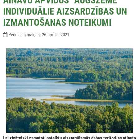
AINAVU APVIDUS “AUGŠZEME”
INDIVIDUĀLIE AIZSARDZĪBAS UN
IZMANTOŠANAS NOTEIKUMI
Pēdējās izmaiņas: 26.aprīlis, 2021
Lai zinātniski pamatoti noteiktu aizsargājamās dabas teritorijas atļauto