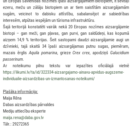
un Eiropas Savienības nozīmes īpaši aizsargājamiem biotopiem, it sevišķi
ezeru, mežu un zālāju biotopiem un ar tiem saistītām aizsargājamām
sugām, veicinot to dabisku attīstību, sabalansējot ar sabiedrības
interesēm, atpūtas iespējām un tūrisma infrastruktūru.
Šajā teritorijā konstatēti vairāk nekā 20 Eiropas nozīmes aizsargājamie
biotopi – gan meži, gan pļavas, gan purvi, gan saldūdeņi, kas kopumā
aizņem 14,9 % teritorijas. Šeit sastopami daudzi aizsargājamie augi un
dzīvnieki, tajā skaitā 34 īpaši aizsargājamas putnu sugas, piemēram,
mazais ērglis
Aquila pomarina
, grieze
Crex crex
, apodziņš
Galucidium
passerinum.
Ar noteikumu pilnu tekstu var iepazīties oficiālajā vietnē
https://likumi.lv/ta/id/322334-aizsargajamo-ainavu-apvidus-augszeme-
individualie-aizsardzibas-un-izmantosanas-noteikumi/
Plašāka informācija:
Maija Rēna
Dabas aizsardzības pārvaldes
Mediju attiecību eksperte
maija.rena@daba.gov.lv
Tālr.: 29272365