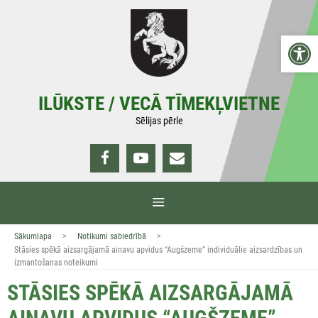
Doties
uz
Open 
saturu
ILŪKSTE / VECĀ TĪMEKĻVIETNE
Sēlijas pērle
IZVĒLNE
>
>
Sākumlapa
Notikumi sabiedrībā
Stāsies spēkā aizsargājamā ainavu apvidus “Augšzeme” individuālie aizsardzības un
izmantošanas noteikumi
STĀSIES SPĒKĀ AIZSARGĀJAMĀ