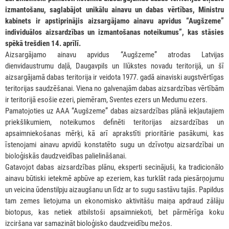
izmantošanu, saglabājot unikālu ainavu un dabas vērtības, Ministru
kabinets ir apstiprinājis aizsargājamo ainavu apvidus “Augšzeme”
individuālos aizsardzības un izmantošanas noteikumus”, kas
stāsies
spēkā
trešdien
14. aprīlī.
Aizsargājamo ainavu apvidus “Augšzeme” atrodas Latvijas
dienvidaustrumu daļā, Daugavpils un Ilūkstes novadu teritorijā, un šī
aizsargājamā dabas teritorija ir veidota 1977. gadā ainaviski augstvērtīgas
teritorijas saudzēšanai. Viena no galvenajām dabas aizsardzības vērtībām
ir teritorijā esošie ezeri, piemēram, Sventes ezers un Medumu ezers.
Pamatojoties uz AAA “Augšzeme” dabas aizsardzības plānā iekļautajiem
priekšlikumiem, noteikumos definēti teritorijas aizsardzības un
apsaimniekošanas mērķi, kā arī aprakstīti prioritārie pasākumi, kas
īstenojami ainavu apvidū konstatēto sugu un dzīvotņu aizsardzībai un
bioloģiskās daudzveidības palielināšanai.
Gatavojot dabas aizsardzības plānu, eksperti secinājuši, ka tradicionālo
ainavu būtiski ietekmē apbūve ap ezeriem, kas turklāt rada piesārņojumu
un veicina ūdenstilpju aizaugšanu un līdz ar to sugu sastāvu tajās. Papildus
tam zemes lietojuma un ekonomisko aktivitāšu maiņa apdraud zālāju
biotopus, kas netiek atbilstoši apsaimniekoti, bet pārmērīga koku
izciršana var samazināt bioloģisko daudzveidību mežos.