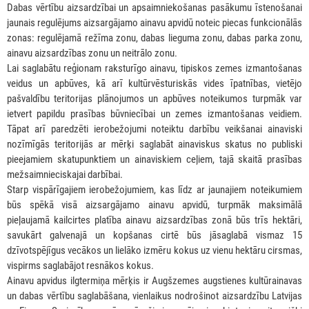
Dabas vērtību aizsardzībai un apsaimniekošanas pasākumu īstenošanai
jaunais regulējums aizsargājamo ainavu apvidū noteic piecas funkcionālās
zonas: regulējamā režīma zonu, dabas lieguma zonu, dabas parka zonu,
ainavu aizsardzības zonu un neitrālo zonu.
Lai saglabātu reģionam raksturīgo ainavu, tipiskos zemes izmantošanas
veidus un apbūves, kā arī kultūrvēsturiskās vides īpatnības, vietējo
pašvaldību teritorijas plānojumos un apbūves noteikumos turpmāk var
ietvert papildu prasības būvniecībai un zemes izmantošanas veidiem.
Tāpat arī paredzēti ierobežojumi noteiktu darbību veikšanai ainaviski
nozīmīgās teritorijās ar mērķi saglabāt ainaviskus skatus no publiski
pieejamiem skatupunktiem un ainaviskiem ceļiem, tajā skaitā prasības
mežsaimnieciskajai darbībai.
Starp vispārīgajiem ierobežojumiem, kas līdz ar jaunajiem noteikumiem
būs spēkā visā aizsargājamo ainavu apvidū, turpmāk maksimālā
pieļaujamā kailcirtes platība ainavu aizsardzības zonā būs trīs hektāri,
savukārt galvenajā un kopšanas cirtē būs jāsaglabā vismaz 15
dzīvotspējīgus vecākos un lielāko izmēru kokus uz vienu hektāru cirsmas,
vispirms saglabājot resnākos kokus.
Ainavu apvidus ilgtermiņa mērķis ir Augšzemes augstienes kultūrainavas
un dabas vērtību saglabāšana, vienlaikus nodrošinot aizsardzību Latvijas