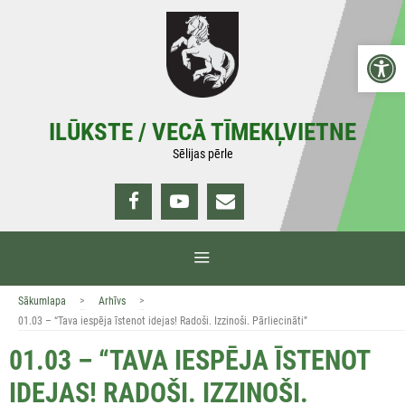
Doties
uz
Open 
saturu
ILŪKSTE / VECĀ TĪMEKĻVIETNE
Sēlijas pērle
IZVĒLNE
>
>
Sākumlapa
Arhīvs
01.03 – “Tava iespēja īstenot idejas! Radoši. Izzinoši. Pārliecināti”
01.03 – “TAVA IESPĒJA ĪSTENOT
IDEJAS! RADOŠI. IZZINOŠI.