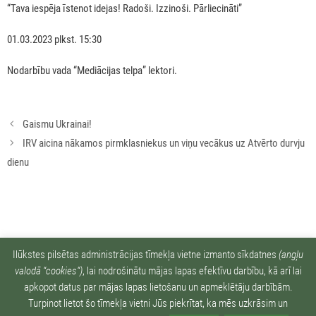
“Tava iespēja īstenot idejas! Radoši. Izzinoši. Pārliecināti”
01.03.2023 plkst. 15:30
Nodarbību vada “Mediācijas telpa” lektori.
Rakstu
Gaismu Ukrainai!
navigācija
IRV aicina nākamos pirmklasniekus un viņu vecākus uz Atvērto durvju
dienu
Ziņu arhīvs:
Ilūkstes pilsētas administrācijas tīmekļa vietne izmanto sīkdatnes
(angļu
valodā “cookies“)
, lai nodrošinātu mājas lapas efektīvu darbību, kā arī lai
apkopot datus par mājas lapas lietošanu un apmeklētāju darbībām.
Turpinot lietot šo tīmekļa vietni Jūs piekrītat, ka mēs uzkrāsim un