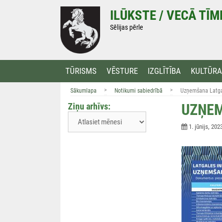
Doties
ILŪKSTE / VECĀ TĪ
uz
saturu
Sēlijas pērle
TŪRISMS
VĒSTURE
IZGLĪTĪBA
KULTŪRA
>
>
Sākumlapa
Notikumi sabiedrībā
Uzņemšana Latgal
Ziņu arhīvs:
UZŅEM
1. jūnijs, 202