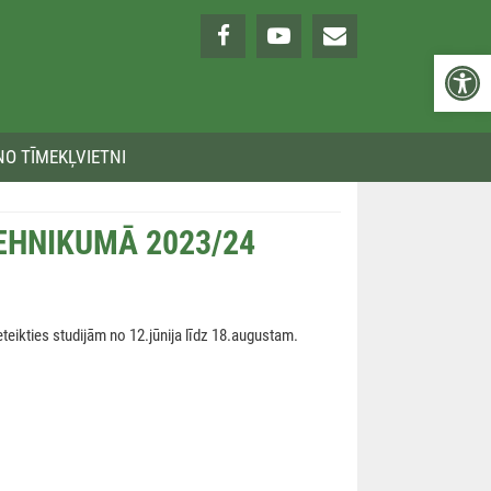
Open 
NO TĪMEKĻVIETNI
EHNIKUMĀ 2023/24
eteikties studijām no 12.jūnija līdz 18.augustam.