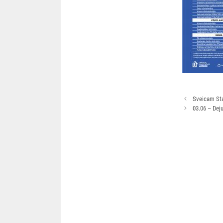
Rakstu
Sveicam Sta
navigācija
03.06 – Deju