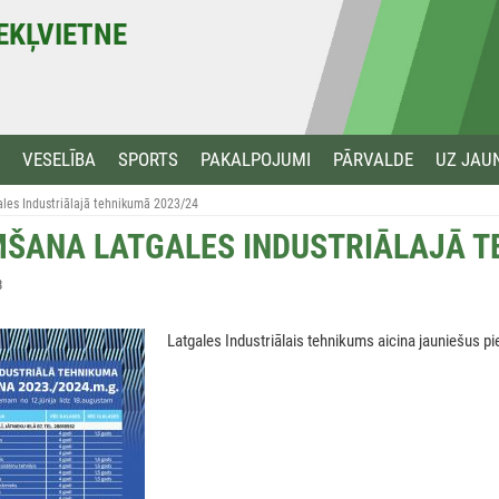
MEKĻVIETNE
VESELĪBA
SPORTS
PAKALPOJUMI
PĀRVALDE
UZ JAU
es Industriālajā tehnikumā 2023/24
ŠANA LATGALES INDUSTRIĀLAJĀ T
3
Latgales Industriālais tehnikums aicina jauniešus pi