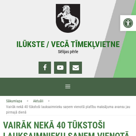
Doties
uz
Open 
saturu
ILŪKSTE / VECĀ TĪMEKĻVIETNE
Sēlijas pērle
IZVĒLNE
>
>
Sākumlapa
Aktuāli
Vairāk nekā 40 tūkstoši lauksaimnieku saņem vienotā platību maksājuma avansu jau
pirmajā dienā
VAIRĀK NEKĀ 40 TŪKSTOŠI