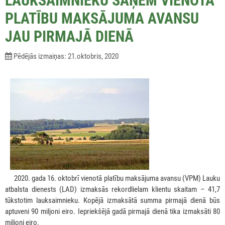
LAUKSAIMNIEKU SAŅEM VIENOTĀ
PLATĪBU MAKSĀJUMA AVANSU
JAU PIRMAJĀ DIENĀ
Pēdējās izmaiņas: 21.oktobris, 2020
***
2020. gada 16. oktobrī vienotā platību maksājuma avansu (VPM) Lauku
atbalsta dienests (LAD) izmaksās rekordlielam klientu skaitam – 41,7
tūkstotim lauksaimnieku. Kopējā izmaksātā summa pirmajā dienā būs
aptuveni 90 miljoni eiro. Iepriekšējā gadā pirmajā dienā tika izmaksāti 80
miljoni eiro.