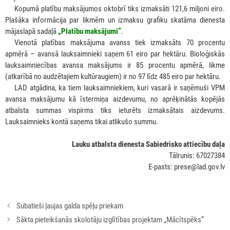
***
Kopumā platību maksājumos oktobrī tiks izmaksāti 121,6 miljoni eiro.
Plašāka informācija par likmēm un izmaksu grafiku skatāma dienesta
mājaslapā sadaļā
„Platību maksājumi”
.
***
Vienotā platības maksājuma avanss tiek izmaksāts 70 procentu
apmērā – avansā lauksaimnieki saņem 61 eiro par hektāru. Bioloģiskās
lauksaimniecības avansa maksājums ir 85 procentu apmērā, likme
(atkarībā no audzētajiem kultūraugiem) ir no 97 līdz 485 eiro par hektāru.
***
LAD atgādina, ka tiem lauksaimniekiem, kuri vasarā ir saņēmuši VPM
avansa maksājumu kā īstermiņa aizdevumu, no aprēķinātās kopējās
atbalsta summas vispirms tiks ieturēts izmaksātais aizdevums.
Lauksaimnieks kontā saņems tikai atlikušo summu.
Lauku atbalsta dienesta Sabiedrisko attiecību daļa
Tālrunis: 67027384
E-pasts: prese@lad.gov.lv
Rakstu
Subatieši ļaujas galda spēļu priekam
navigācija
Sākta pieteikšanās skolotāju izglītības projektam „Mācītspēks”