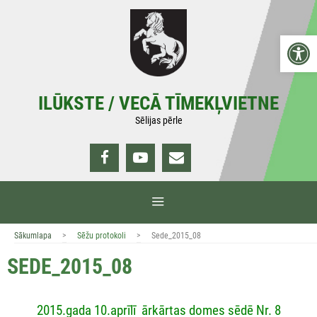
Doties
uz
Open 
saturu
ILŪKSTE / VECĀ TĪMEKĻVIETNE
Sēlijas pērle
IZVĒLNE
>
>
Sākumlapa
Sēžu protokoli
Sede_2015_08
SEDE_2015_08
2015.gada 10.aprīlī ārkārtas domes sēdē Nr. 8