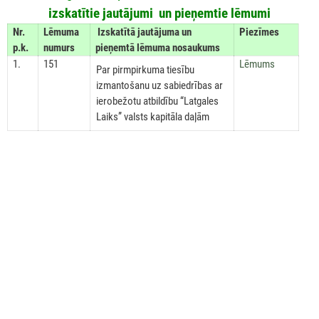
izskatītie jautājumi un pieņemtie lēmumi
Nr.
Lēmuma
Izskatītā jautājuma un
Piezīmes
p.k.
numurs
pieņemtā lēmuma nosaukums
1.
151
Lēmums
Par pirmpirkuma tiesību
izmantošanu uz sabiedrības ar
ierobežotu atbildību “Latgales
Laiks” valsts kapitāla daļām