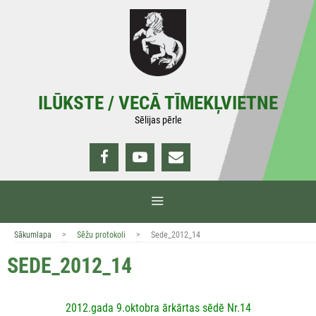
Doties
uz
saturu
ILŪKSTE / VECĀ TĪMEKĻVIETNE
Sēlijas pērle
IZVĒLNE
>
>
Sākumlapa
Sēžu protokoli
Sede_2012_14
SEDE_2012_14
2012.gada 9.oktobra ārkārtas sēdē Nr.14