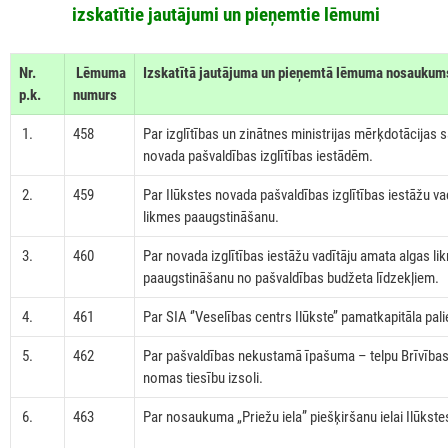
izskatītie jautājumi un pieņemtie lēmumi
Nr.
Lēmuma
Izskatītā jautājuma un pieņemtā lēmuma nosaukum
p.k.
numurs
1.
458
Par izglītības un zinātnes ministrijas mērķdotācijas s
novada pašvaldības izglītības iestādēm.
2.
459
Par Ilūkstes novada pašvaldības izglītības iestāžu va
likmes paaugstināšanu.
3.
460
Par novada izglītības iestāžu vadītāju amata algas li
paaugstināšanu no pašvaldības budžeta līdzekļiem.
4.
461
Par SIA ‘’Veselības centrs Ilūkste’’ pamatkapitāla pal
5.
462
Par pašvaldības nekustamā īpašuma – telpu Brīvības i
nomas tiesību izsoli.
6.
463
Par nosaukuma „Priežu iela” piešķiršanu ielai Ilūkstes