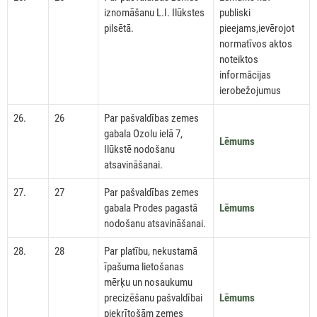
iznomāšanu L.I. Ilūkstes
publiski
pilsētā.
pieejams,ievērojot
normatīvos aktos
noteiktos
informācijas
ierobežojumus
26.
26
Par pašvaldības zemes
gabala Ozolu ielā 7,
Lēmums
Ilūkstē nodošanu
atsavināšanai.
27.
27
Par pašvaldības zemes
gabala Prodes pagastā
Lēmums
nodošanu atsavināšanai.
28.
28
Par platību, nekustamā
īpašuma lietošanas
mērķu un nosaukumu
precizēšanu pašvaldībai
Lēmums
piekrītošām zemes