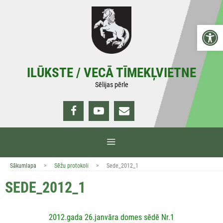
Doties
uz
Open 
saturu
ILŪKSTE / VECĀ TĪMEKĻVIETNE
Sēlijas pērle
IZVĒLNE
>
>
Sākumlapa
Sēžu protokoli
Sede_2012_1
SEDE_2012_1
2012.gada 26.janvāra domes sēdē Nr.1