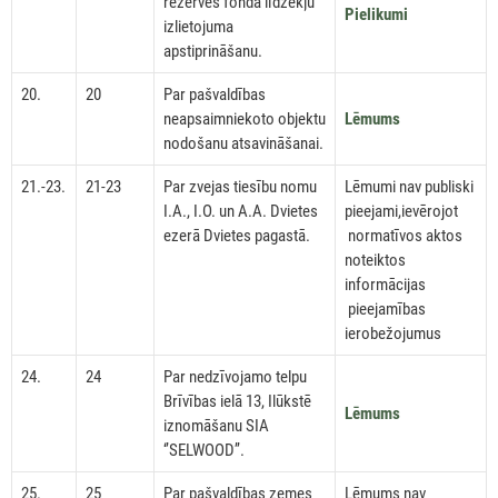
rezerves fonda līdzekļu
Pielikumi
izlietojuma
apstiprināšanu.
20.
20
Par pašvaldības
neapsaimniekoto objektu
Lēmums
nodošanu atsavināšanai.
21.-23.
21-23
Par zvejas tiesību nomu
Lēmumi nav publiski
I.A., I.O. un A.A. Dvietes
pieejami,ievērojot
ezerā Dvietes pagastā.
normatīvos aktos
noteiktos
informācijas
pieejamības
ierobežojumus
24.
24
Par nedzīvojamo telpu
Brīvības ielā 13, Ilūkstē
Lēmums
iznomāšanu SIA
‘’SELWOOD’’.
25.
25
Par pašvaldības zemes
Lēmums nav