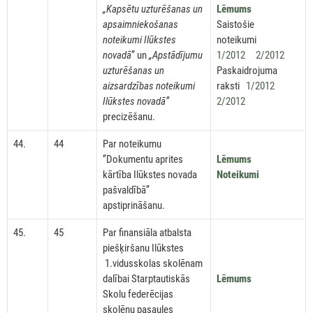
„Kapsētu uzturēšanas un
Lēmums
apsaimniekošanas
Saistošie
noteikumi Ilūkstes
noteikumi
novadā
” un
„Apstādījumu
1/2012
2/2012
uzturēšanas un
Paskaidrojuma
aizsardzības noteikumi
raksti
1/2012
Ilūkstes novadā”
2/2012
precizēšanu.
44.
44
Par noteikumu
‘’Dokumentu aprites
Lēmums
kārtība Ilūkstes novada
Noteikumi
pašvaldībā’’
apstiprināšanu.
45.
45
Par finansiāla atbalsta
piešķiršanu Ilūkstes
1.vidusskolas skolēnam
dalībai Starptautiskās
Lēmums
Skolu federēcijas
skolēnu pasaules