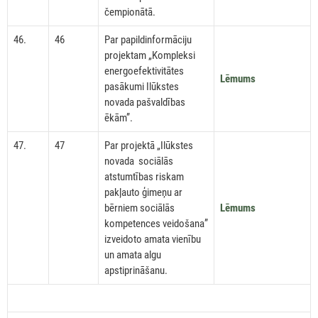
čempionātā.
46.
46
Par papildinformāciju
projektam „Kompleksi
energoefektivitātes
Lēmums
pasākumi Ilūkstes
novada pašvaldības
ēkām”.
47.
47
Par projektā „Ilūkstes
novada sociālās
atstumtības riskam
pakļauto ģimeņu ar
bērniem sociālās
Lēmums
kompetences veidošana”
izveidoto amata vienību
un amata algu
apstiprināšanu.