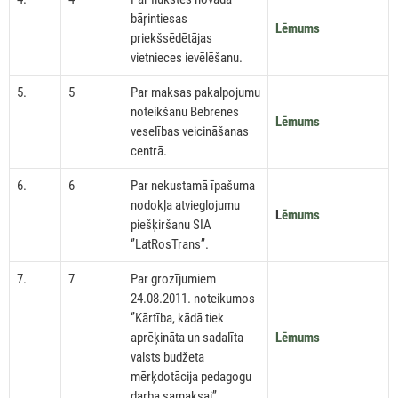
bāŗintiesas
Lēmums
priekšsēdētājas
vietnieces ievēlēšanu.
5.
5
Par maksas pakalpojumu
noteikšanu Bebrenes
Lēmums
veselības veicināšanas
centrā.
6.
6
Par nekustamā īpašuma
nodokļa atvieglojumu
L
ēmums
piešķiršanu SIA
‘’LatRosTrans’’.
7.
7
Par grozījumiem
24.08.2011. noteikumos
‘’Kārtība, kādā tiek
aprēķināta un sadalīta
Lēmums
valsts budžeta
mērķdotācija pedagogu
darba samaksai’’.