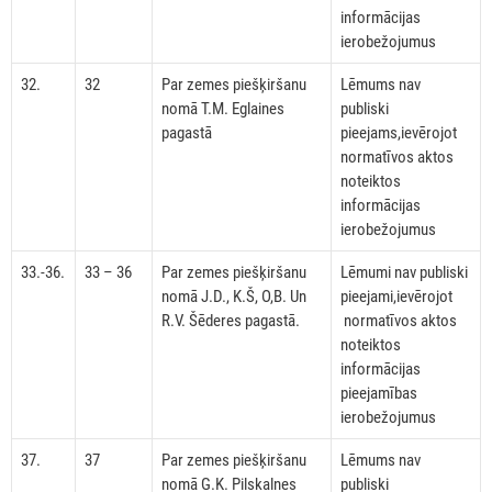
informācijas
ierobežojumus
32.
32
Par zemes piešķiršanu
Lēmums nav
nomā T.M. Eglaines
publiski
pagastā
pieejams,ievērojot
normatīvos aktos
noteiktos
informācijas
ierobežojumus
33.-36.
33 – 36
Par zemes piešķiršanu
Lēmumi nav publiski
nomā J.D., K.Š, O,B. Un
pieejami,ievērojot
R.V. Šēderes pagastā.
normatīvos aktos
noteiktos
informācijas
pieejamības
ierobežojumus
37.
37
Par zemes piešķiršanu
Lēmums nav
nomā G.K. Pilskalnes
publiski