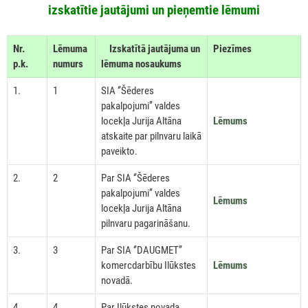
izskatītie jautājumi un pieņemtie lēmumi
Nr.
Lēmuma
Izskatītā jautājuma un
Piezīmes
p.k.
numurs
lēmuma nosaukums
1.
1
SIA ‘’Šēderes
pakalpojumi’’ valdes
locekļa Jurija Altāna
Lēmums
atskaite par pilnvaru laikā
paveikto.
2.
2
Par SIA ‘’Šēderes
pakalpojumi’’ valdes
Lēmums
locekļa Jurija Altāna
pilnvaru pagarināšanu.
3.
3
Par SIA ‘’DAUGMET’’
komercdarbību Ilūkstes
Lēmums
novadā.
4.
4
Par Ilūkstes novada