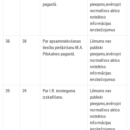
pagastā.
pieejams,ievērojot
normatīvos aktos
noteiktos
informācijas
ierobežojumus
38.
38
Par apsaimniekošanas
Lēmums nav
tiesību piešķiršanu M.A.
publiski
Pilskalnes pagastā.
pieejams,ievērojot
normatīvos aktos
noteiktos
informācijas
ierobežojumus
39.
39
Par I.R. iesnieguma
Lēmums nav
izskatīšanu.
publiski
pieejams,ievērojot
normatīvos aktos
noteiktos
informācijas
ierobežojumus