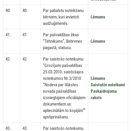
40.
40
Par pabalstu noteikšanu
bērniem, kuri ievietoti
Lēmums
audžuģimenēs.
41.
41
Par pašvaldības ēkas
‘’Tehnikums’’, Bebrenes
Lēmums
pagastā, statusu.
42.
42
Par saistošo noteikumu
‘’Grozījumi pašvaldības
25.03.2010. saistošajos
noteikumos Nr.3/2010
Lēmums
‘’Nodeva par Ilūkstes
Saistošie noteikumi
novada pašvaldības
Paskaidrojuma
izsniegtajiem oficiālajiem
raksts
dokumentiem un
apliecinātām to kopijām’’”
apstiprināšanu.
43.
43
Par saistošo noteikumu