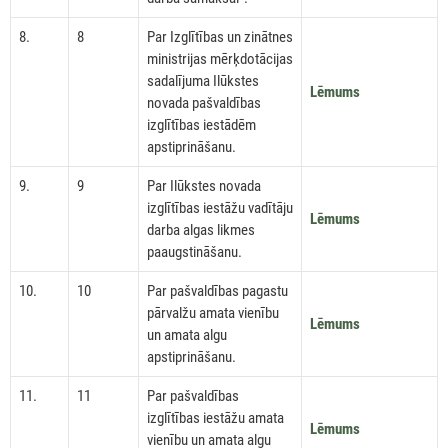
8.
8
Par Izglītības un zinātnes
ministrijas mērķdotācijas
sadalījuma Ilūkstes
Lēmums
novada pašvaldības
izglītības iestādēm
apstiprināšanu.
9.
9
Par Ilūkstes novada
izglītības iestāžu vadītāju
Lēmums
darba algas likmes
paaugstināšanu.
10.
10
Par pašvaldības pagastu
pārvalžu amata vienību
Lēmums
un amata algu
apstiprināšanu.
11.
11
Par pašvaldības
izglītības iestāžu amata
Lēmums
vienību un amata algu