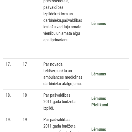
priekšsēdētāja,
pašvaldības
izpilddirektora un
darbinieku,pašvaldības
Lēmums
iestāžu vadītāju amata
vienību un amata algu
apstiprināšanu
17.
17
Par novada
feldšerpunktu un
Lēmums
ambulances medicīnas
darbinieku atalgojumu.
18.
18
Par pašvaldības
Lēmums
2011.gada budžeta
Pielikumi
izpildi.
19.
19
Par pašvaldības
2011.gada budžeta
Lēmums