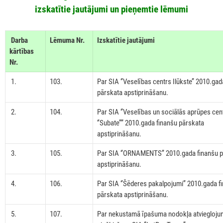
izskatītie jautājumi un pieņemtie lēmumi
Darba
Lēmuma Nr.
Izskatītie jautājumi
kārtības
Nr.
1.
103.
Par SIA ‘’Veselības centrs Ilūkste’’ 2010.gad
pārskata apstiprināšanu.
2.
104.
Par SIA ‘’Veselības un sociālās aprūpes cen
‘’Subate’’” 2010.gada finanšu pārskata
apstiprināšanu.
3.
105.
Par SIA ‘’ORNAMENTS’’ 2010.gada finanšu 
apstiprināšanu.
4.
106.
Par SIA ‘’Šēderes pakalpojumi’’ 2010.gada f
pārskata apstiprināšanu.
5.
107.
Par nekustamā īpašuma nodokļa atviegloj