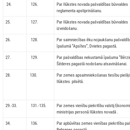
24.
126.
Par Ilūkstes novada pašvaldības būvvaldes
reglamenta apstiprināšanu.
25.
127.
Par Ilūkstes novada pašvaldības būvvaldes
izveidošanu.
26.
128.
Par saimniecības ēku nojaukšanu pašvaldī
īpašumā ‘’Apsītes’’, Dvietes pagastā.
27.
129.
Par pašvaldības nekustamā īpašuma ‘’Bērziņi
Šēderes pagastā nodošanu atsavināšanai.
28.
130.
Par zemes apsaimniekošanas tiesību piešķ
Ilūkstes pilsētā.
29.-33.
131.-135.
Par zemes vienību piekritību valstij Ekonom
ministrijas personā Ilūkstes novadā .
34.
136.
Par apbūvētas zemes vienības piekritību paš
Bebrenes pagastā.