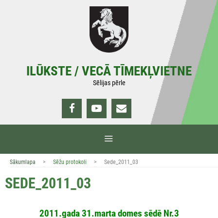
Doties
uz
saturu
ILŪKSTE / VECĀ TĪMEKĻVIETNE
Sēlijas pērle
IZVĒLNE
>
>
Sākumlapa
Sēžu protokoli
Sede_2011_03
SEDE_2011_03
2011.gada 31.marta domes sēdē Nr.3