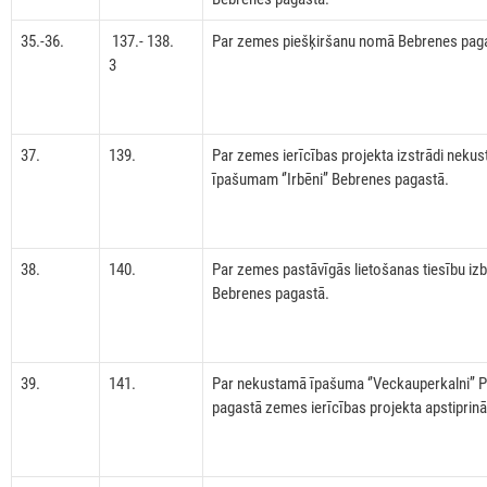
35.-36.
137.- 138.
Par zemes piešķiršanu nomā Bebrenes pag
3
37.
139.
Par zemes ierīcības projekta izstrādi neku
īpašumam ‘’Irbēni’’ Bebrenes pagastā.
38.
140.
Par zemes pastāvīgās lietošanas tiesību iz
Bebrenes pagastā.
39.
141.
Par nekustamā īpašuma ‘’Veckauperkalni’’ P
pagastā zemes ierīcības projekta apstiprin