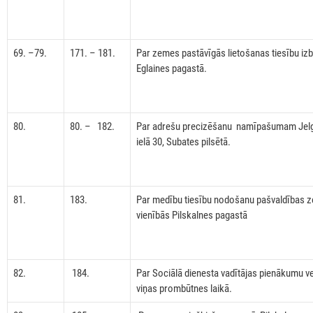
69. –79.
171. – 181.
Par zemes pastāvīgās lietošanas tiesību iz
Eglaines pagastā.
80.
80. – 182.
Par adrešu precizēšanu namīpašumam Jel
ielā 30, Subates pilsētā.
81.
183.
Par medību tiesību nodošanu pašvaldības 
vienībās Pilskalnes pagastā
82.
184.
Par Sociālā dienesta vadītājas pienākumu v
viņas prombūtnes laikā.