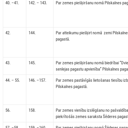
40. –41.
142. – 143.
Par zemes piešķiršanu nomā Pilskalnes pag
42.
144.
Par atteikumu piešķirt nomā zemi Pilskalne
pagastā.
43.
145.
Par zemes piešķiršanu nomā biedrībai ‘’Dvi
senlejas pagastu apvienība’’ Pilskalnes paga
44. – 55.
146. –157.
Par zemes pastāvīgās lietošanas tiesību iz
Pilskalnes pagastā.
56.
158.
Par zemes vienību izslēgšanu no pašvaldība
piekrītošās zemes saraksta Šēderes pagas
57. –58.
159. –160.
Par zemes piešķiršanu nomā Šēderes paga