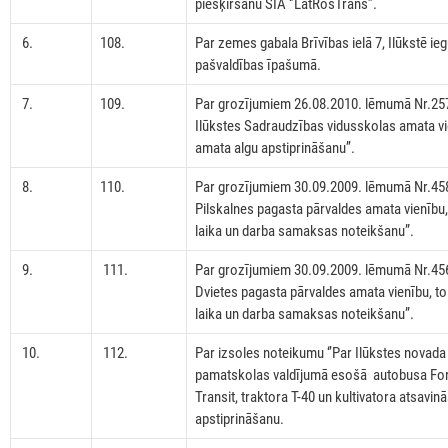
piešķiršanu SIA ‘’LatRosTrans’’.
6.
108.
Par zemes gabala Brīvības ielā 7, Ilūkstē ie
pašvaldības īpašumā.
7.
109.
Par grozījumiem 26.08.2010. lēmumā Nr.257
Ilūkstes Sadraudzības vidusskolas amata vi
amata algu apstiprināšanu’’.
8.
110.
Par grozījumiem 30.09.2009. lēmumā Nr.458
Pilskalnes pagasta pārvaldes amata vienību,
laika un darba samaksas noteikšanu”.
9.
111.
Par grozījumiem 30.09.2009. lēmumā Nr.456
Dvietes pagasta pārvaldes amata vienību, to
laika un darba samaksas noteikšanu”.
10.
112.
Par izsoles noteikumu ‘’Par Ilūkstes novada
pamatskolas valdījumā esošā autobusa Fo
Transit, traktora T-40 un kultivatora atsavinā
apstiprināšanu.