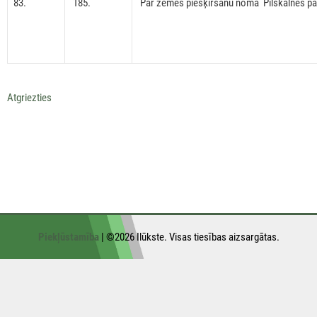
83.
185.
Par zemes piešķiršanu nomā Pilskalnes p
Atgriezties
Piekļūstamība
| ©2026 Ilūkste. Visas tiesības aizsargātas.