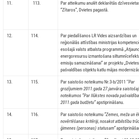
11.
113.
Par atteikumu anulēt deklarētās dzīvesvieta
‘’Zītaros’’, Dvietes pagastā.
12.
114.
Par piedalīšanos LR Vides aizsardzības un
reģionālās attīstības ministrijas kompetenc
esošajā valsts atbalsta programmā „Atjau
energoresursu izmantošana siltumnīcefekt
emisiju samazināšanai” ar projektu „Dviete
pašvaldības objektu katlu mājas modernizāc
13.
115.
Par saistošo noteikumu Nr.3-b/2011 ‘
’Par
grozījumiem 2011.gada 27.janvāra saistoša
noteikumos ’’Par Ilūkstes novada pašvaldīb
2011.gada budžetu’’
apstiprināšanu.
14.
116.
Par saistošo noteikumu
’’Zemes, meža un ē
novērtēšanas kritēriji, nosakot atbilstību trū
ģimenes (personas) statusam‘’
apstiprināša