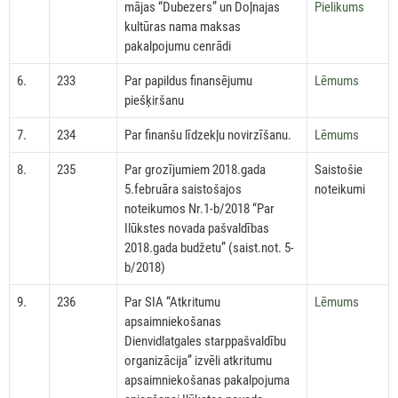
mājas “Dubezers” un Doļnajas
Pielikums
kultūras nama maksas
pakalpojumu cenrādi
6.
233
Par papildus finansējumu
Lēmums
piešķiršanu
7.
234
Par finanšu līdzekļu novirzīšanu.
Lēmums
8.
235
Par grozījumiem 2018.gada
Saistošie
5.februāra saistošajos
noteikumi
noteikumos Nr.1-b/2018 “Par
Ilūkstes novada pašvaldības
2018.gada budžetu” (saist.not. 5-
b/2018)
9.
236
Par SIA “Atkritumu
Lēmums
apsaimniekošanas
Dienvidlatgales starppašvaldību
organizācija” izvēli atkritumu
apsaimniekošanas pakalpojuma