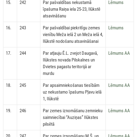
15.
242
Par pašvaldības nekustamā
Lēmums
īpašuma Raiņa iela 25-23, Ilūkstē
atsavināšanu
16.
243
Par pašvaldībai piekritīgu zemes
Lēmums
vienību Meža ielā 2 un Meža ielā 4,
Ilūkstē nodošanu atsavināšanai
17.
244
Par atļauju Ē.L. zvejot Daugavā,
Lēmums AA
Ilūkstes novada Pilskalnes un
Dvietes pagastu teritorijā ar
murdu
18.
245
Par apsaimniekošanas tiesībām
Lēmums AA
uz nekustamo īpašumu Pļavu ielā
1, Ilūkstē
19.
246
Par zemes iznomāšanu zemnieku
Lēmums AA
saimniecībai “Auziņas” Ilūkstes
pilsētā
20.
247
Par zemes iznomāšanu M.Š. un
Lēmums AA