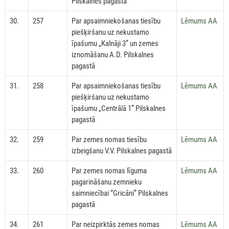
Pilskalnes pagastā
30.
257
Par apsaimniekošanas tiesību
Lēmums AA
piešķiršanu uz nekustamo
īpašumu „Kalnāji 3” un zemes
iznomāšanu A.D. Pilskalnes
pagastā
31.
258
Par apsaimniekošanas tiesību
Lēmums AA
piešķiršanu uz nekustamo
īpašumu „Centrālā 1” Pilskalnes
pagastā
32.
259
Par zemes nomas tiesību
Lēmums AA
izbeigšanu V.V. Pilskalnes pagastā
33.
260
Par zemes nomas līguma
Lēmums AA
pagarināšanu zemnieku
saimniecībai “Gricāni” Pilskalnes
pagastā
34.
261
Par neizpirktās zemes nomas
Lēmums AA