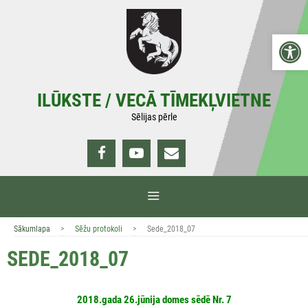
Doties
uz
Open 
saturu
ILŪKSTE / VECĀ TĪMEKĻVIETNE
Sēlijas pērle
IZVĒLNE
>
>
Sākumlapa
Sēžu protokoli
Sede_2018_07
SEDE_2018_07
2018.gada 26.jūnija domes sēdē Nr. 7