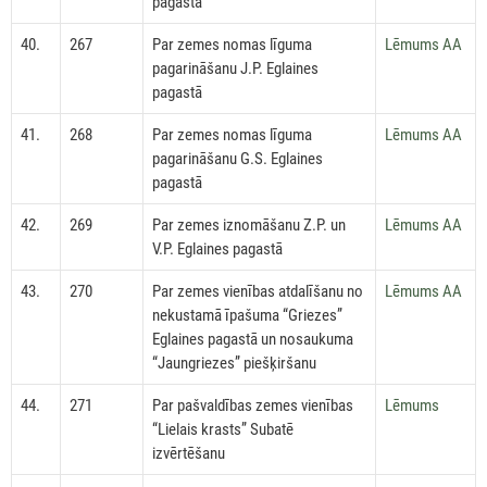
pagastā
40.
267
Par zemes nomas līguma
Lēmums AA
pagarināšanu J.P. Eglaines
pagastā
41.
268
Par zemes nomas līguma
Lēmums AA
pagarināšanu G.S. Eglaines
pagastā
42.
269
Par zemes iznomāšanu Z.P. un
Lēmums AA
V.P. Eglaines pagastā
43.
270
Par zemes vienības atdalīšanu no
Lēmums AA
nekustamā īpašuma “Griezes”
Eglaines pagastā un nosaukuma
“Jaungriezes” piešķiršanu
44.
271
Par pašvaldības zemes vienības
Lēmums
“Lielais krasts” Subatē
izvērtēšanu