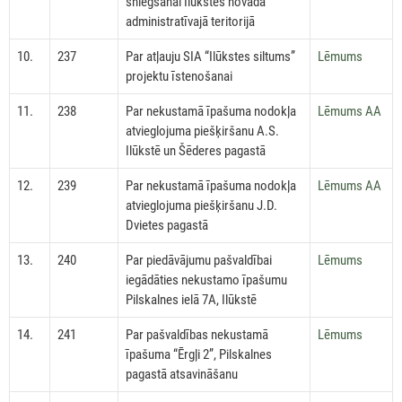
sniegšanai Ilūkstes novada
administratīvajā teritorijā
10.
237
Par atļauju SIA “Ilūkstes siltums”
Lēmums
projektu īstenošanai
11.
238
Par nekustamā īpašuma nodokļa
Lēmums AA
atvieglojuma piešķiršanu A.S.
Ilūkstē un Šēderes pagastā
12.
239
Par nekustamā īpašuma nodokļa
Lēmums AA
atvieglojuma piešķiršanu J.D.
Dvietes pagastā
13.
240
Par piedāvājumu pašvaldībai
Lēmums
iegādāties nekustamo īpašumu
Pilskalnes ielā 7A, Ilūkstē
14.
241
Par pašvaldības nekustamā
Lēmums
īpašuma “Ērgļi 2”, Pilskalnes
pagastā atsavināšanu