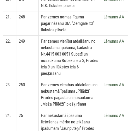
N.K. Ilūkstes pilsētā
21.
248
Par zemes nomas līguma
Lēmums AA
pagarināšanu SIA “Zemgale ltd”
Ilūkstes pilsētā
22.
249
Par zemes vienību atdalīšanu no
Lēmums AA
nekustamā īpašuma, kadastra
Nr.4415 003 0051 Subatē un
nosaukumu Robežu iela 3, Prodes
iela 9 un Ilūkstes iela 6
piešķiršanu
23.
250
Par zemes vienības atdalīšanu no
Lēmums AA
nekustamā īpašuma „Pīlādži”
Prodes pagastā un nosaukuma
„Meža Pīlādži” piešķiršanu
24.
251
Par nekustamā īpašuma
Lēmums AA
lietošanas mērķa noteikšanu
īpašumam “Jaunputeņi” Prodes