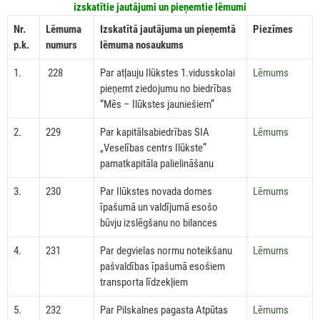
izskatītie jautājumi un pieņemtie lēmumi
Nr.
Lēmuma
Izskatītā jautājuma un pieņemtā
Piezīmes
p.k.
numurs
lēmuma nosaukums
1.
228
Par atļauju Ilūkstes 1.vidusskolai
Lēmums
pieņemt ziedojumu no biedrības
“Mēs – Ilūkstes jauniešiem”
2.
229
Par kapitālsabiedrības SIA
Lēmums
„Veselības centrs Ilūkste”
pamatkapitāla palielināšanu
3.
230
Par Ilūkstes novada domes
Lēmums
īpašumā un valdījumā esošo
būvju izslēgšanu no bilances
4.
231
Par degvielas normu noteikšanu
Lēmums
pašvaldības īpašumā esošiem
transporta līdzekļiem
5.
232
Par Pilskalnes pagasta Atpūtas
Lēmums