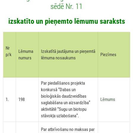
sēdē Nr. 11
izskatīto un pieņemto lēmumu saraksts
Nr
Lēmuma
Izskatītā jautājuma un pieņemtā
p/k
Piezīmes
numurs
lēmuma nosaukums
Par piedalīšanos projekta
konkursā “Dabas un
bioloģiskās daudzveidības
1.
198
Lēmums
saglabāšana un aizsardzība”
aktivitātē “Sugu un biotopu
stāvokļa uzlabošana”.
Par atbrīvošanu no maksas par