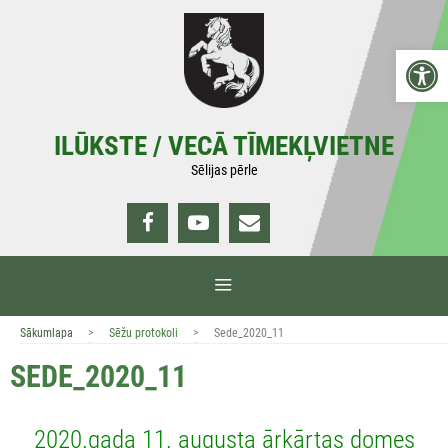
Doties
uz
Open 
saturu
ILŪKSTE / VECĀ TĪMEKĻVIETNE
Sēlijas pērle
IZVĒLNE
>
>
Sākumlapa
Sēžu protokoli
Sede_2020_11
SEDE_2020_11
2020.gada 11. augusta ārkārtas domes