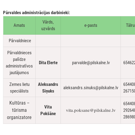
Pārvaldes administrācijas darbinieki:
Vārds,
Amats
e-pasts
Tālru
uzvārds
Pārvaldniece
Pārvaldnieces
palīdze
Dita Elerte
parvalde@pilskalne.lv
65462
administratīvos
jautājumos
Zemes lietu
Aleksandrs
65440
aleksandrs.sinuks@pilskalne.lv
speciālists
Siņuks
26715
Kultūras –
65440
Vita
vita.poksane@pilskalne.lv
tūrisma
29264
Pokšāne
28698
organizatore