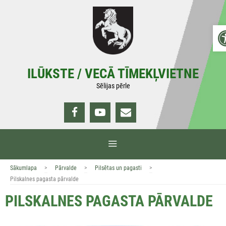
Doties
uz
Op
saturu
ILŪKSTE / VECĀ TĪMEKĻVIETNE
Sēlijas pērle
IZVĒLNE
>
>
>
Sākumlapa
Pārvalde
Pilsētas un pagasti
Pilskalnes pagasta pārvalde
PILSKALNES PAGASTA PĀRVALDE