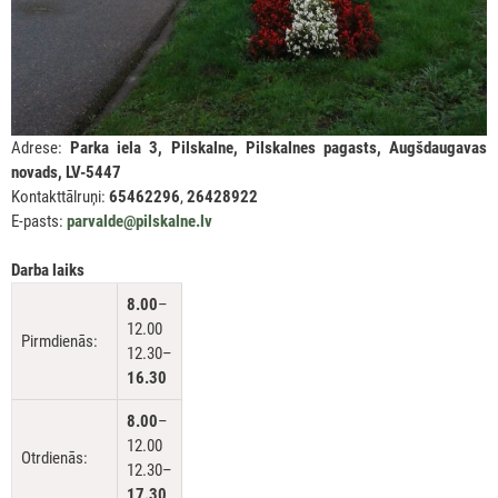
Adrese:
Parka iela 3, Pilskalne, Pilskalnes pagasts, Augšdaugavas
novads, LV-5447
Kontakttālruņi:
65462296
,
26428922
E-pasts:
parvalde@pilskalne.lv
Darba laiks
8.00
–
12.00
Pirmdienās:
12.30–
16.30
8.00
–
12.00
Otrdienās:
12.30–
17.30