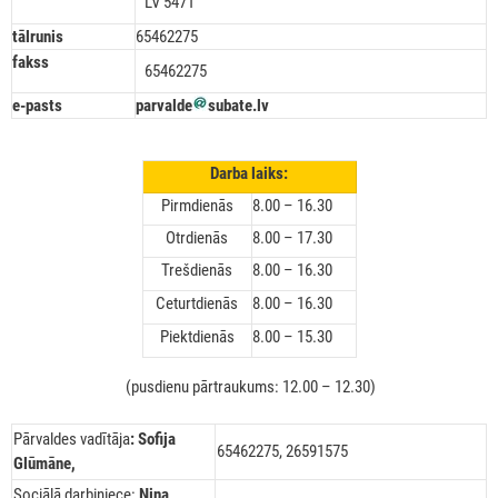
LV 5471
tālrunis
65462275
fakss
65462275
e-pasts
parvalde
subate.lv
Darba laiks:
Pirmdienās
8.00 – 16.30
Otrdienās
8.00 – 17.30
Trešdienās
8.00 – 16.30
Ceturtdienās
8.00 – 16.30
Piektdienās
8.00 – 15.30
(pusdienu pārtraukums: 12.00 – 12.30)
Pārvaldes vadītāja
: Sofija
65462275, 26591575
Glūmāne,
Sociālā darbiniece:
Ņina