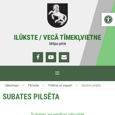
Doties
uz
Open 
saturu
ILŪKSTE / VECĀ TĪMEKĻVIETNE
Sēlijas pērle
IZVĒLNE
>
>
>
Sākumlapa
Pārvalde
Pilsētas un pagasti
Subates pilsēta
SUBATES PILSĒTA
Subates apvienības pārvalde