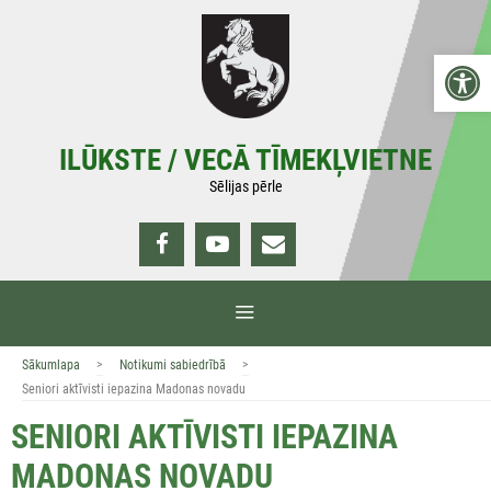
Doties
uz
Open 
saturu
ILŪKSTE / VECĀ TĪMEKĻVIETNE
Sēlijas pērle
IZVĒLNE
>
>
Sākumlapa
Notikumi sabiedrībā
Seniori aktīvisti iepazina Madonas novadu
SENIORI AKTĪVISTI IEPAZINA
MADONAS NOVADU