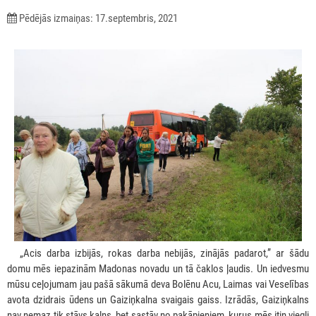
Pēdējās izmaiņas: 17.septembris, 2021
***
„Acis darba izbijās, rokas darba nebijās, zinājās padarot,” ar šādu
domu mēs iepazinām Madonas novadu un tā čaklos ļaudis. Un iedvesmu
mūsu ceļojumam jau pašā sākumā deva Bolēnu Acu, Laimas vai Veselības
avota dzidrais ūdens un Gaiziņkalna svaigais gaiss. Izrādās, Gaiziņkalns
nav nemaz tik stāvs kalns, bet sastāv no pakāpieniem, kurus mēs itin viegli