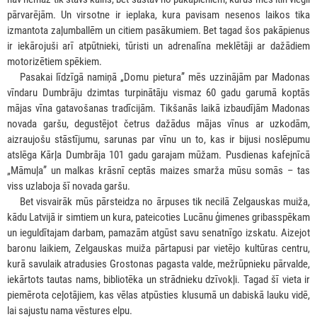
pārvarējām. Un virsotne ir ieplaka, kura pavisam nesenos laikos tika
izmantota zaļumballēm un citiem pasākumiem. Bet tagad šos pakāpienus
ir iekārojuši arī atpūtnieki, tūristi un adrenalīna meklētāji ar dažādiem
motorizētiem spēkiem.
***
Pasakai līdzīgā namiņā „Domu pietura” mēs uzzinājām par Madonas
vīndaru Dumbrāju dzimtas turpinātāju vismaz 60 gadu garumā koptās
mājas vīna gatavošanas tradīcijām. Tikšanās laikā izbaudījām Madonas
novada garšu, degustējot četrus dažādus mājas vīnus ar uzkodām,
aizraujošu stāstījumu, sarunas par vīnu un to, kas ir bijusi noslēpumu
atslēga Kārļa Dumbrāja 101 gadu garajam mūžam. Pusdienas kafejnīcā
„Māmuļa” un malkas krāsnī ceptās maizes smarža mūsu somās – tas
viss uzlaboja šī novada garšu.
***
Bet visvairāk mūs pārsteidza no ārpuses tik necilā Zelgauskas muiža,
kādu Latvijā ir simtiem un kura, pateicoties Lucānu ģimenes gribasspēkam
un ieguldītajam darbam, pamazām atgūst savu senatnīgo izskatu. Aizejot
baronu laikiem, Zelgauskas muiža pārtapusi par vietējo kultūras centru,
kurā savulaik atradusies Grostonas pagasta valde, mežrūpnieku pārvalde,
iekārtots tautas nams, bibliotēka un strādnieku dzīvokļi. Tagad šī vieta ir
piemērota ceļotājiem, kas vēlas atpūsties klusumā un dabiskā lauku vidē,
lai sajustu nama vēstures elpu.