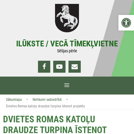
Doties
uz
Open 
saturu
ILŪKSTE / VECĀ TĪMEKĻVIETNE
Sēlijas pērle
IZVĒLNE
>
>
Sākumlapa
Notikumi sabiedrībā
Dvietes Romas katoļu draudze turpina īstenot projektu
DVIETES ROMAS KATOĻU
DRAUDZE TURPINA ĪSTENOT