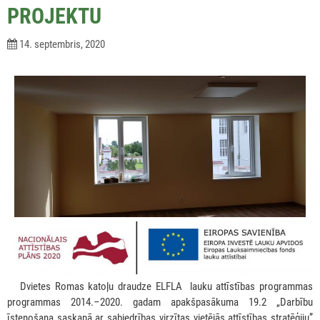
PROJEKTU
14. septembris, 2020
***
Dvietes Romas katoļu draudze ELFLA lauku attīstības programmas
programmas 2014.–2020. gadam apakšpasākuma 19.2 „Darbību
īstenošana saskaņā ar sabiedrības virzītas vietējās attīstības stratēģiju”