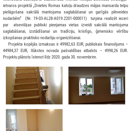
ietvaros projektā „Dvietes Romas katoļu draudzes mājas mansarda telpu
pielāgošana sakrālā mantojuma saglabāšanai un garīgās pilnveides
nodarbēm” (Nr. 19-03-AL28-A019.2201-000011) turpina realizēt ieceri
par atsevišķas publiski pieejamas vietas izveidi sakrālā mantojuma
saglabāšanai, izstādīšanai un tradīciju, kristīgo, ģimenisko vērtību
izkopšanas praktisko nodarbju organizēšanai.
***
Projekta kopējās izmaksas ir 49982,63 EUR, publiskais finansējums –
44984,37 EUR, Ilūkstes novada pašvaldības atbalsts – 4998,26 EUR.
Projektu plānots īstenot līdz 2020. gada 30. novembrim.