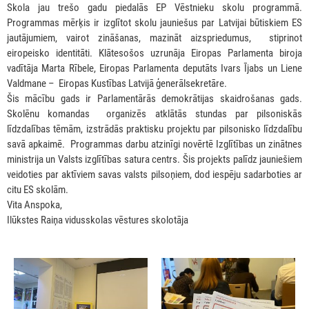
Skola jau trešo gadu piedalās EP Vēstnieku skolu programmā.
Programmas mērķis ir izglītot skolu jauniešus par Latvijai būtiskiem ES
jautājumiem, vairot zināšanas, mazināt aizspriedumus, stiprinot
eiropeisko identitāti. Klātesošos uzrunāja Eiropas Parlamenta biroja
vadītāja Marta Rībele, Eiropas Parlamenta deputāts Ivars Ījabs un Liene
Valdmane – Eiropas Kustības Latvijā ģenerālsekretāre.
Šis mācību gads ir Parlamentārās demokrātijas skaidrošanas gads.
Skolēnu komandas organizēs atklātās stundas par pilsoniskās
līdzdalības tēmām, izstrādās praktisku projektu par pilsonisko līdzdalību
savā apkaimē. Programmas darbu atzinīgi novērtē Izglītības un zinātnes
ministrija un Valsts izglītības satura centrs. Šis projekts palīdz jauniešiem
veidoties par aktīviem savas valsts pilsoņiem, dod iespēju sadarboties ar
citu ES skolām.
Vita Anspoka,
Ilūkstes Raiņa vidusskolas vēstures skolotāja