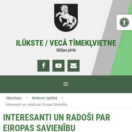
Doties
uz
Open 
saturu
ILŪKSTE / VECĀ TĪMEKĻVIETNE
Sēlijas pērle
IZVĒLNE
>
>
Sākumlapa
Notikumi izglītībā
Interesanti un radoši par Eiropas Savienību
INTERESANTI UN RADOŠI PAR
EIROPAS SAVIENĪBU