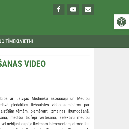
Open 
NO TĪMEKĻVIETNI
ĀŠANAS VIDEO
bībā ar Latvijas Mednieku asociāciju un Medību
edāvā piedalīties tiešsaistes video semināros par
aistītām tēmām, piemēram: izmaiņas likumdošanā,
ana, medību trofeju vērtēšana, selektīvu medību
r vēl nebijusi iespēja ikvienam interesentam, atrodoties