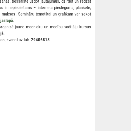
āšanas, tiešsaistē uzdot jautājumus, dzirdēt un redzēt
as ir nepieciešams – interneta pieslēgums, planšete,
ez maksas. Semināru tematikai un grafikam var sekot
jaslapā
.
organizē jauno mednieku un medību vadītāju kursus
jā.
ās, zvanot uz tālr.
29406818
.