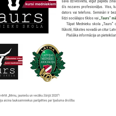
savā dzīvesvietā, iegūt papildu zin
šīs nozares profesionāļus. Viss, k
dators vai telefons. Semināri ir b
līdzi sociālajos tīklos vai
„Taurs” mā
***
Tāpat Mednieku skola „Taurs” 
Ilūkstē, Ilūkstes novadā un citur Latvi
***
Plašāka informācija un pieteikšan
 vērtē „Bērnu, jauniešu un vecāku žūrijā 2020”!
cija aicina lauksaimniekus parūpēties par īpašuma drošību