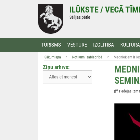
Doties
ILŪKSTE / VECĀ TĪ
uz
saturu
Sēlijas pērle
TŪRISMS
VĒSTURE
IZGLĪTĪBA
KULTŪRA
>
>
Sākumlapa
Notikumi sabiedrībā
Medniekiem ir ie
Ziņu arhīvs:
MEDNI
SEMI
Pēdējās izmai