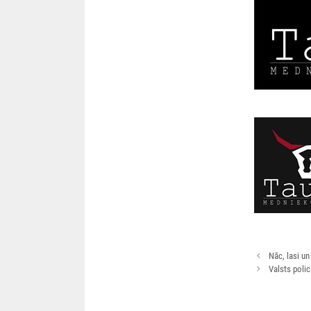
Rakstu
Nāc, lasi un
navigācija
Valsts poli