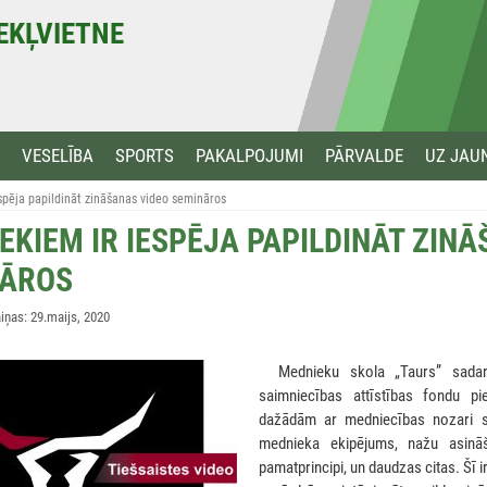
MEKĻVIETNE
VESELĪBA
SPORTS
PAKALPOJUMI
PĀRVALDE
UZ JAU
spēja papildināt zināšanas video semināros
EKIEM IR IESPĒJA PAPILDINĀT ZIN
NĀROS
ņas: 29.maijs, 2020
***
Mednieku skola „Taurs” sadar
saimniecības attīstības fondu pi
dažādām ar medniecības nozari s
mednieka ekipējums, nažu asināš
pamatprincipi, un daudzas citas. Šī i