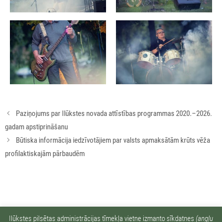
Rakstu
Paziņojums par Ilūkstes novada attīstības programmas 2020.–2026.
navigācija
gadam apstiprināšanu
Būtiska informācija iedzīvotājiem par valsts apmaksātām krūts vēža
profilaktiskajām pārbaudēm
Ziņu arhīvs:
Ilūkstes pilsētas administrācijas tīmekļa vietne izmanto sīkdatnes
(angļu