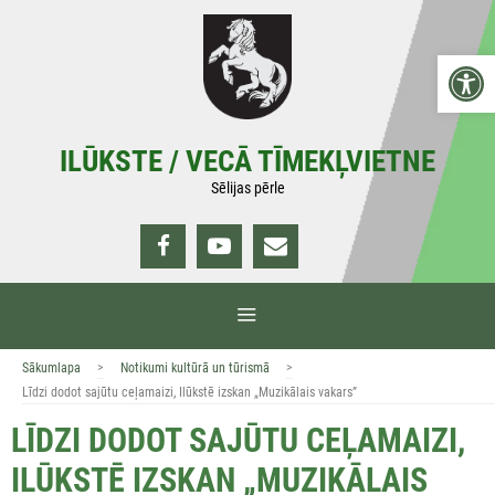
Doties
uz
Open 
saturu
ILŪKSTE / VECĀ TĪMEKĻVIETNE
Sēlijas pērle
IZVĒLNE
>
>
Sākumlapa
Notikumi kultūrā un tūrismā
Līdzi dodot sajūtu ceļamaizi, Ilūkstē izskan „Muzikālais vakars”
LĪDZI DODOT SAJŪTU CEĻAMAIZI,
ILŪKSTĒ IZSKAN „MUZIKĀLAIS