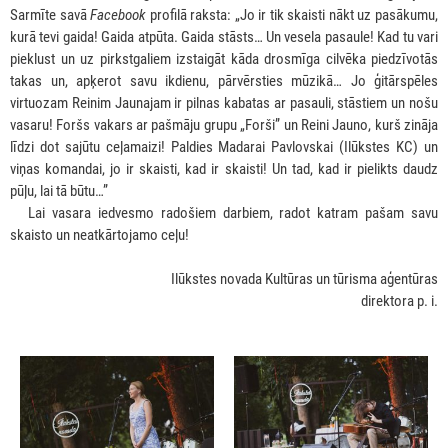
Sarmīte savā
Facebook
profilā raksta: „Jo ir tik skaisti nākt uz pasākumu,
kurā tevi gaida! Gaida atpūta. Gaida stāsts… Un vesela pasaule! Kad tu vari
pieklust un uz pirkstgaliem izstaigāt kāda drosmīga cilvēka piedzīvotās
takas un, apķerot savu ikdienu, pārvērsties mūzikā… Jo ģitārspēles
virtuozam Reinim Jaunajam ir pilnas kabatas ar pasauli, stāstiem un nošu
vasaru! Foršs vakars ar pašmāju grupu „Forši” un Reini Jauno, kurš zināja
līdzi dot sajūtu ceļamaizi! Paldies Madarai Pavlovskai (Ilūkstes KC) un
viņas komandai, jo ir skaisti, kad ir skaisti! Un tad, kad ir pielikts daudz
pūļu, lai tā būtu…”
***
Lai vasara iedvesmo radošiem darbiem, radot katram pašam savu
skaisto un neatkārtojamo ceļu!
Ilūkstes novada Kultūras un tūrisma aģentūras
direktora p. i.