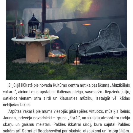
***
3. jūlijā Ilūkstē pie novada Kultūras centra notika pasākums „Muzikālais
vakars”, aicinot mūs apstāties ikdienas steigā, sasmaržot liepziedu jūliju,
satiekot vienam otra sirdi un klausoties mūziku, izstaigāt vēl kādas
nebijušas takas.
***
Atpūtas vakarā pie mums viesojās ģitārspēles virtuozs, mūziķis Reinis
Jaunais, priecēja novadnieki – grupa „Forši”, un skaistu atmosfēru radīja
skaņu un gaismu meistari. Paldies ikkatrai sirdij, kura sajuta! Paldies
sakām arī Sarmītei Bogdanovičai par skaisto atsauksmi un fotogrāfijām.