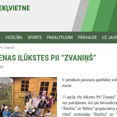
MEKĻVIETNE
VESELĪBA
SPORTS
PAKALPOJUMI
PĀRVALDE
UZ JAU
PII “Zvaniņš”
ENAS ILŪKSTES PII “ZVANIŅŠ”
023
Ir pienākuši pavasara gaidītākie svēt
mazie.
11.aprīļa rīts Ilūkstes PII “Zvaniņ
visi pulcējāmies ārā pie bērnudārz
“Ābolīšu” un “Bitītes” grupiņu bērni
rītiņā” nodziedāja “Ābolīšu” un