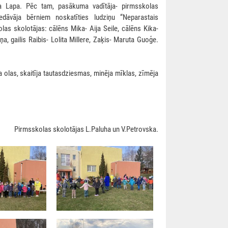
a Lapa. Pēc tam, pasākuma vadītāja- pirmsskolas
edāvāja bērniem noskatīties ludziņu “Neparastais
olas skolotājas: cālēns Mika- Aija Seile, cālēns Kika-
iņa, gailis Raibis- Lolita Millere, Zaķis- Maruta Guoģe.
ja olas, skaitīja tautasdziesmas, minēja mīklas, zīmēja
Pirmsskolas skolotājas L.Paluha un V.Petrovska.