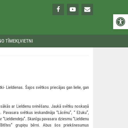
Open 
NO TĪMEKĻVIETNI
ki- Lieldienas. Šajos svētkos priecājas gan lielie, gan
š” sākās ar Lieldienu svinēšanu. Jaukā svētku noskaņā
a. Pavasara svētkus ieskandināja “Lācēnu”, “ Ežuku”,
 ar “Lieldiendeju”. Skanīgu pavasara dziesmu “Lieldienu
 “Bitītes” grupiņu bērni. Abus šos priekšnesumus