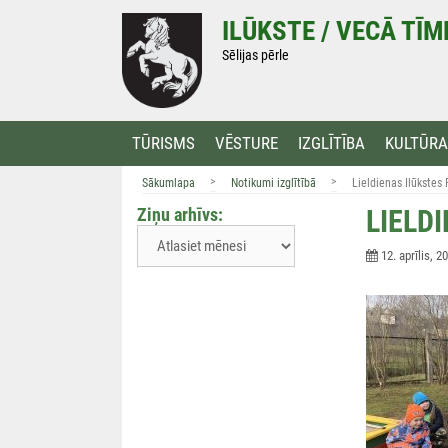
Doties
ILŪKSTE / VECĀ TĪ
uz
saturu
Sēlijas pērle
TŪRISMS
VĒSTURE
IZGLĪTĪBA
KULTŪRA
>
>
Sākumlapa
Notikumi izglītībā
Lieldienas Ilūkstes 
Ziņu arhīvs:
LIELDI
12. aprīlis, 2