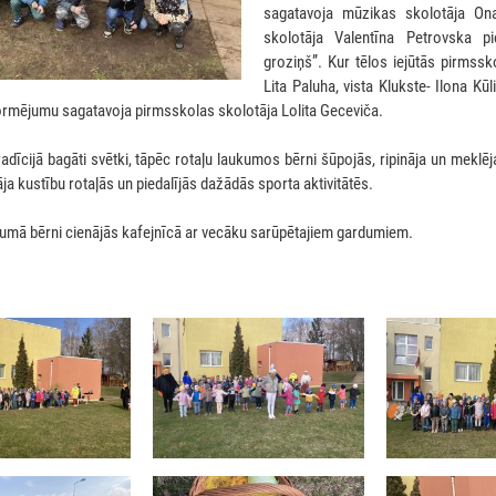
sagatavoja mūzikas skolotāja On
skolotāja Valentīna Petrovska pi
groziņš”. Kur tēlos iejūtās pirmssk
Lita Paluha, vista Klukste- Ilona Kūl
rmējumu sagatavoja pirmsskolas skolotāja Lolita Geceviča.
tradīcijā bagāti svētki, tāpēc rotaļu laukumos bērni šūpojās, ripināja un meklē
āja kustību rotaļās un piedalījās dažādās sporta aktivitātēs.
umā bērni cienājās kafejnīcā ar vecāku sarūpētajiem gardumiem.