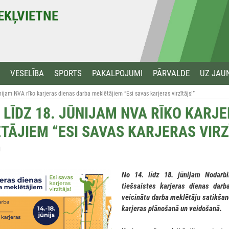
MEKĻVIETNE
VESELĪBA
SPORTS
PAKALPOJUMI
PĀRVALDE
UZ JAU
ūnijam NVA rīko karjeras dienas darba meklētājiem “Esi savas karjeras virzītājs!”
. LĪDZ 18. JŪNIJAM NVA RĪKO KARJ
TĀJIEM “ESI SAVAS KARJERAS VIRZ
1
No 14. līdz 18. jūnijam Nodarbi
tiešsaistes karjeras dienas darba
veicinātu darba meklētāju satikšan
karjeras plānošanā un veidošanā.