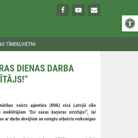
Open 
NO TĪMEKĻVIETNI
ERAS DIENAS DARBA
ĪTĀJS!”
nātības valsts aģentūra (NVA) visā Latvijā rīko
 meklētājiem “Esi savas karjeras virzītājs!”, lai
os ar darba devējiem un sniegtu atbalstu veiksmīgas