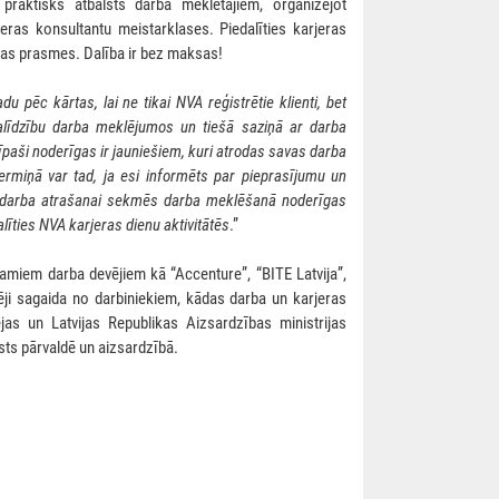
 praktisks atbalsts darba meklētājiem, organizējot
eras konsultantu meistarklases. Piedalīties karjeras
šanas prasmes. Dalība ir bez maksas!
 pēc kārtas, lai ne tikai NVA reģistrētie klienti, bet
palīdzību darba meklējumos un tiešā saziņā ar darba
īpaši noderīgas ir jauniešiem, kuri atrodas savas darba
termiņā var tad, ja esi informēts par pieprasījumu un
a darba atrašanai sekmēs darba meklēšanā noderīgas
līties NVA karjeras dienu aktivitātēs
.”
stamiem darba devējiem kā “Accenture”, “BITE Latvija”,
evēji sagaida no darbiniekiem, kādas darba un karjeras
s un Latvijas Republikas Aizsardzības ministrijas
sts pārvaldē un aizsardzībā.