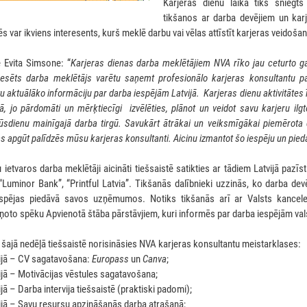
Karjeras dienu laikā tiks sniegts
tikšanos ar darba devējiem un karj
tēs var ikviens interesents, kurš meklē darbu vai vēlas attīstīt karjeras veido
 Evita Simsone: “
Karjeras dienas darba meklētājiem NVA rīko jau ceturto gadu
eresēts darba meklētājs varētu saņemt profesionālo karjeras konsultantu 
u aktuālāko informāciju par darba iespējām Latvijā. Karjeras dienu aktivitātes 
, jo pārdomāti un mērķtiecīgi izvēlēties, plānot un veidot savu karjeru ilg
sdienu mainīgajā darba tirgū. Savukārt ātrākai un veiksmīgākai piemērot
 apgūt palīdzēs mūsu karjeras konsultanti. Aicinu izmantot šo iespēju un pieda
 ietvaros darba meklētāji aicināti tiešsaistē satikties ar tādiem Latvijā pazī
, “Luminor Bank”, “Printful Latvia”. Tikšanās dalībnieki uzzinās, ko darba d
spējas piedāvā savos uzņēmumos. Notiks tikšanās arī ar Valsts kanceleja
ņoto spēku Apvienotā štāba pārstāvjiem, kuri informēs par darba iespējām val
 šajā nedēļā tiešsaistē norisināsies NVA karjeras konsultantu meistarklases:
ijā – CV sagatavošana:
Europass
un
Canva
;
ijā – Motivācijas vēstules sagatavošana;
ijā – Darba intervija tiešsaistē (praktiski padomi);
ijā – Savu resursu apzināšanās darba atrašanā;