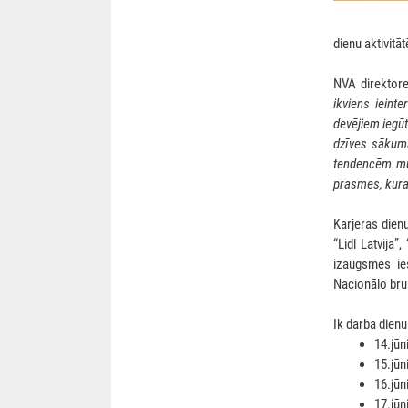
dienu aktivitā
NVA direktore
ikviens ieint
devējiem iegūt
dzīves sākumā
tendencēm mū
prasmes, kuras
Karjeras dienu
“Lidl Latvija”
izaugsmes ie
Nacionālo bru
Ik darba dienu
14.jūn
15.jūn
16.jūn
17.jūn