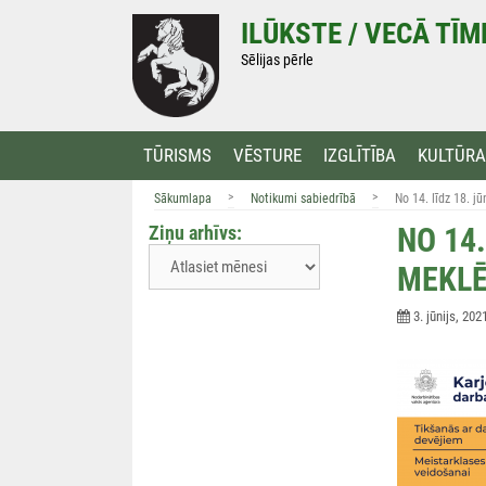
Doties
ILŪKSTE / VECĀ TĪ
uz
saturu
Sēlijas pērle
TŪRISMS
VĒSTURE
IZGLĪTĪBA
KULTŪRA
>
>
Sākumlapa
Notikumi sabiedrībā
No 14. līdz 18. j
Ziņu arhīvs:
NO 14
MEKLĒ
3. jūnijs, 202