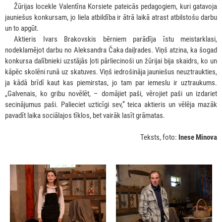
***
Žūrijas locekle Valentīna Korsiete pateicās pedagogiem, kuri gatavoja
jauniešus konkursam, jo liela atbildība ir ātrā laikā atrast atbilstošu darbu
un to apgūt.
***
Aktieris Ivars Brakovskis bērniem parādīja īstu meistarklasi,
nodeklamējot darbu no Aleksandra Čaka daiļrades. Viņš atzina, ka šogad
konkursa dalībnieki uzstājās ļoti pārliecinoši un žūrijai bija skaidrs, ko un
kāpēc skolēni runā uz skatuves. Viņš iedrošināja jauniešus neuztraukties,
ja kādā brīdī kaut kas piemirstas, jo tam par iemeslu ir uztraukums.
„Galvenais, ko gribu novēlēt, – domājiet paši, vērojiet paši un izdariet
secinājumus paši. Palieciet uzticīgi sev,” teica aktieris un vēlēja mazāk
pavadīt laika sociālajos tīklos, bet vairāk lasīt grāmatas.
Teksts, foto:
Inese Minova