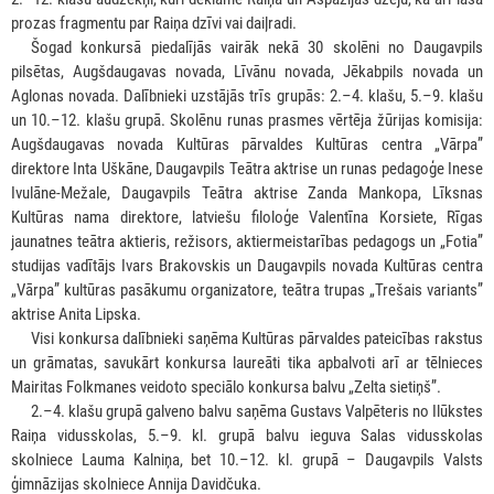
prozas fragmentu par Raiņa dzīvi vai daiļradi.
***
Šogad konkursā piedalījās vairāk nekā 30 skolēni no Daugavpils
pilsētas, Augšdaugavas novada, Līvānu novada, Jēkabpils novada un
Aglonas novada. Dalībnieki uzstājās trīs grupās: 2.–4. klašu, 5.–9. klašu
un 10.–12. klašu grupā. Skolēnu runas prasmes vērtēja žūrijas komisija:
Augšdaugavas novada Kultūras pārvaldes Kultūras centra „Vārpa”
direktore Inta Uškāne, Daugavpils Teātra aktrise un runas pedagoģe Inese
Ivulāne-Mežale, Daugavpils Teātra aktrise Zanda Mankopa, Līksnas
Kultūras nama direktore, latviešu filoloģe Valentīna Korsiete, Rīgas
jaunatnes teātra aktieris, režisors, aktiermeistarības pedagogs un „Fotia”
studijas vadītājs Ivars Brakovskis un Daugavpils novada Kultūras centra
„Vārpa” kultūras pasākumu organizatore, teātra trupas „Trešais variants”
aktrise Anita Lipska.
***
Visi konkursa dalībnieki saņēma Kultūras pārvaldes pateicības rakstus
un grāmatas, savukārt konkursa laureāti tika apbalvoti arī ar tēlnieces
Mairitas Folkmanes veidoto speciālo konkursa balvu „Zelta sietiņš”.
***
2.–4. klašu grupā galveno balvu saņēma Gustavs Valpēteris no Ilūkstes
Raiņa vidusskolas, 5.–9. kl. grupā balvu ieguva Salas vidusskolas
skolniece Lauma Kalniņa, bet 10.–12. kl. grupā – Daugavpils Valsts
ģimnāzijas skolniece Annija Davidčuka.