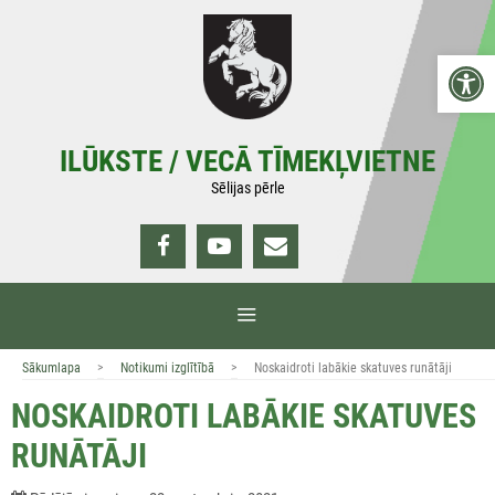
Doties
uz
Open 
saturu
ILŪKSTE / VECĀ TĪMEKĻVIETNE
Sēlijas pērle
IZVĒLNE
>
>
Sākumlapa
Notikumi izglītībā
Noskaidroti labākie skatuves runātāji
NOSKAIDROTI LABĀKIE SKATUVES
RUNĀTĀJI