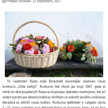
Pēdējās izmaiņas: 22.septembris, 2021
***
16. septembrī Raiņa mājā Berķenelē norisinājās skatuves runas
konkurss „Zelta sietiņš”. Konkurss tiek rīkots jau kopš 2001. gada ar
mērķi ne tikai popularizēt Raiņa un Aspazijas daiļrades mantojumu, bet arī
veidot izpratni par latviešu kultūras vērtībām un sekmēt skolēnu zināšanas
literatūrā un attīstīt runas kultūru. Konkursa dalībnieki ir Latgales skolu
2.–12. klašu audzēkņi, kuri deklamē Raiņa un Aspazijas dzeju, kā arī lasa