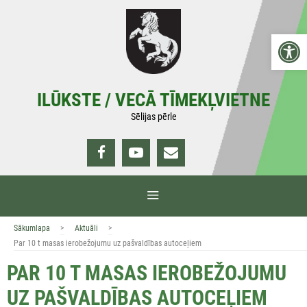
Doties
uz
Open 
saturu
ILŪKSTE / VECĀ TĪMEKĻVIETNE
Sēlijas pērle
IZVĒLNE
>
>
Sākumlapa
Aktuāli
Par 10 t masas ierobežojumu uz pašvaldības autoceļiem
PAR 10 T MASAS IEROBEŽOJUMU
UZ PAŠVALDĪBAS AUTOCEĻIEM