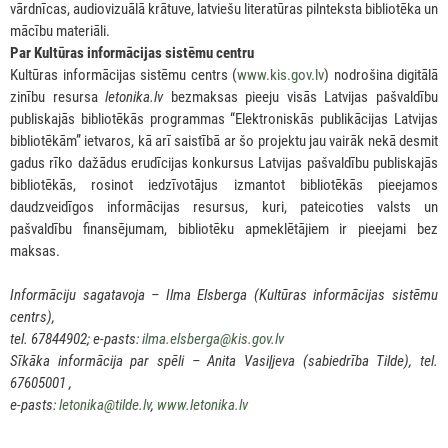
vārdnīcas, audiovizuālā krātuve, latviešu literatūras pilnteksta bibliotēka un
mācību materiāli.
Par Kultūras informācijas sistēmu centru
Kultūras informācijas sistēmu centrs (
www.kis.gov.lv
) nodrošina digitālā
zinību resursa
letonika.lv
bezmaksas pieeju visās Latvijas pašvaldību
publiskajās bibliotēkās programmas “Elektroniskās publikācijas Latvijas
bibliotēkām” ietvaros, kā arī saistībā ar šo projektu jau vairāk nekā desmit
gadus rīko dažādus erudīcijas konkursus Latvijas pašvaldību publiskajās
bibliotēkās, rosinot iedzīvotājus izmantot bibliotēkās pieejamos
daudzveidīgos informācijas resursus, kuri, pateicoties valsts un
pašvaldību finansējumam, bibliotēku apmeklētājiem ir pieejami bez
maksas.
Informāciju sagatavoja – Ilma Elsberga (Kultūras informācijas sistēmu
centrs),
tel. 67844902; e-pasts:
ilma.elsberga@kis.gov.lv
Sīkāka informācija par spēli – Anita Vasiļjeva (sabiedrība Tilde), tel.
67605001 ,
e-pasts:
letonika@tilde.lv
,
www.letonika.lv