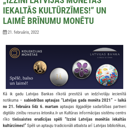
„IZZINI LATVIJAS MONĒTĀS
IEKALTĀS KULTŪRZĪMES!” UN
LAIMĒ BRĪNUMU MONĒTU
21. februāris, 2022
Kā ik gadu Latvijas Bankas rīkotā prestižā un iedzīvotāju iecienītā
notikuma –
sabiedrības aptaujas “Latvijas gada monēta 2021” – laikā
no 21. februāra līdz 6. martam
aptaujas ilggadējie sadarbības partneri
digitālo zinību resurss
letonika.lv
un Kultūras informācijas sistēmu centrs
rīko
tiešsaistes erudīcijas spēli “Izzini Latvijas monētās iekaltās
kultūrzīmes!”
Spēli un aptauju tradicionāli atbalsta arī Latvijas bibliotēkas,