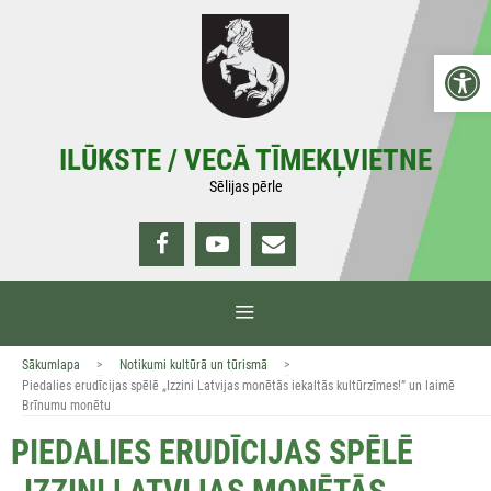
Doties
uz
Open 
saturu
ILŪKSTE / VECĀ TĪMEKĻVIETNE
Sēlijas pērle
IZVĒLNE
>
>
Sākumlapa
Notikumi kultūrā un tūrismā
Piedalies erudīcijas spēlē „Izzini Latvijas monētās iekaltās kultūrzīmes!” un laimē
Brīnumu monētu
PIEDALIES ERUDĪCIJAS SPĒLĒ