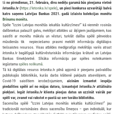
tā
no pirmdienas, 21. februāra, divu nedēļu garumā būs pieejama vietnē
letonika.lv
(
https://letonika.lv/spele
)
, un pieci konkursa uzvarētāji
balvā
katrs saņems Latvijas Bankas 2021. gadā izlaisto kolekcijas monētu
Brīnumu monēta
.
Spēle “Izzini Latvijas monētās iekaltās kultūrzīmes!” kā vienmēr rosinās
dalībniekus palauzīt galvu, meklējot atbildes uz āķīgiem jautājumiem, kas
saistīti ar monētu mākslu un vēsturi, turklāt dalība spēlē pilnveidos
mūsdienās tik nepieciešamo prasmi meklēt informāciju digitālajos
tiešsaistes resursos. Visas atbildes medijpratīgs meklētājs varēs atrast
letonika.lv
bagātīgajā kultūrvēsturiskās informācijas krātuvē un Latvijas
Bankas tīmekļvietnē. Sīkāka informāciju par spēles noteikumiem
iegūstama
spēles nolikumā
.
Tā kā digitālais resurss
letonika.lv
pilnā apjomā ir pieejams pašvaldību
publiskajās bibliotēkās, kurās darbs klātienē pakļauts atsevišķiem, ar
Covid-19 saistītiem ierobežojumiem,
aicinām izmantot iespēju
piedalīties spēlē arī no mājas datora, izmantojot
letonika.lv
attālināto
piekļuvi. Iegūt
letonika.lv
klienta pieejas datus un uzzināt vairāk par
spēli var, zvanot vai rakstot e-pastā uz sev tuvāko bibliotēku.
Sacensība spēlē “Izzini Latvijas monētās iekaltās kultūrzīmes!” jau
tradicionāli norisināsies divos sacensību līmeņos – gan individuāli, kur