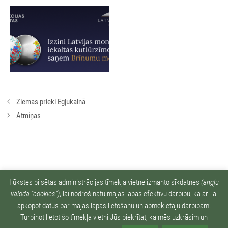
Rakstu
Ziemas prieki Egļukalnā
navigācija
Atmiņas
Ziņu arhīvs:
Ilūkstes pilsētas administrācijas tīmekļa vietne izmanto sīkdatnes
(angļu
valodā “cookies“)
, lai nodrošinātu mājas lapas efektīvu darbību, kā arī lai
apkopot datus par mājas lapas lietošanu un apmeklētāju darbībām.
Turpinot lietot šo tīmekļa vietni Jūs piekrītat, ka mēs uzkrāsim un