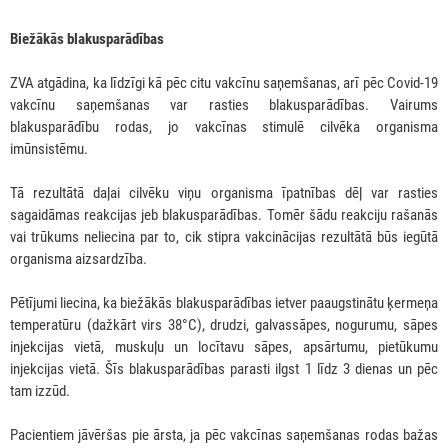
Biežākās blakusparādības
ZVA atgādina, ka līdzīgi kā pēc citu vakcīnu saņemšanas, arī pēc Covid-19
vakcīnu saņemšanas var rasties blakusparādības. Vairums
blakusparādību rodas, jo vakcīnas stimulē cilvēka organisma
imūnsistēmu.
Tā rezultātā daļai cilvēku viņu organisma īpatnības dēļ var rasties
sagaidāmas reakcijas jeb blakusparādības. Tomēr šādu reakciju rašanās
vai trūkums neliecina par to, cik stipra vakcinācijas rezultātā būs iegūtā
organisma aizsardzība.
Pētījumi liecina, ka biežākās blakusparādības ietver paaugstinātu ķermeņa
temperatūru (dažkārt virs 38°C), drudzi, galvassāpes, nogurumu, sāpes
injekcijas vietā, muskuļu un locītavu sāpes, apsārtumu, pietūkumu
injekcijas vietā. Šīs blakusparādības parasti ilgst 1 līdz 3 dienas un pēc
tam izzūd.
Pacientiem jāvēršas pie ārsta, ja pēc vakcīnas saņemšanas rodas bažas