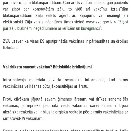
par novērotajām blakusparādībām. Gan ārsts vai farmaceits, gan pacients
var ziņot par konstatētām zāļu, to vidū arī vakcīnu, izraisītām
blakusparādībām Zāļu valsts aģentūrai. Ziņojumu var iesniegt arī
elektroniski Zāļu valsts aģentūras tīmekļvietnē www.zva.gov.lv >
“Ziņot
par zāļu blaknēm, negadījumiem ar ierīcēm un biovigilanci”
.
ZVA uzsver, ka visas ES apstiprinātās vakcīnas ir pārbaudītas un drošas
lietošanai.
Vai drīkstu saņemt vakcīnu? Būtiskākie brīdinājumi
Informatīvajā materiālā ietverta svarīgākā informācija, kad pirms
vakcinācijas veikšanas būtu jākonsultējas ar ārstu.
Proti, cilvēkam jājautā savam ģimenes ārstam, vai drīkst saņemt šīs
vakcīnas, ja iepriekš pēc cita veida vakcīnas saņemšanas ir bijusi
alerģiska reakcija vai ir bijusi alerģiska reakcija pēc pirmās vakcinācijas ar
šīm Covid-19 vakcīnām.