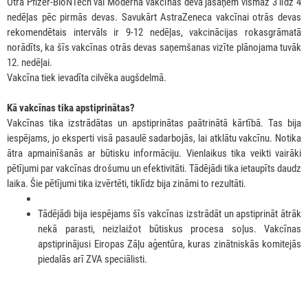
Otrā Pfizer-BioNTech vai Moderna vakcīnas deva jāsaņem vismaz 3 līdz 4
nedēļas pēc pirmās devas. Savukārt AstraZeneca vakcīnai otrās devas
rekomendētais intervāls ir 9-12 nedēļas, vakcinācijas rokasgrāmatā
norādīts, ka šīs vakcīnas otrās devas saņemšanas vizīte plānojama tuvāk
12. nedēļai.
Vakcīna tiek ievadīta cilvēka augšdelmā.
Kā vakcīnas tika apstiprinātas?
Vakcīnas tika izstrādātas un apstiprinātas paātrinātā kārtībā. Tas bija
iespējams, jo eksperti visā pasaulē sadarbojās, lai atklātu vakcīnu. Notika
ātra apmainīšanās ar būtisku informāciju. Vienlaikus tika veikti vairāki
pētījumi par vakcīnas drošumu un efektivitāti. Tādējādi tika ietaupīts daudz
laika. Šie pētījumi tika izvērtēti, tiklīdz bija zināmi to rezultāti.
Tādējādi bija iespējams šīs vakcīnas izstrādāt un apstiprināt ātrāk
nekā parasti, neizlaižot būtiskus procesa soļus. Vakcīnas
apstiprinājusi Eiropas Zāļu aģentūra, kuras zinātniskās komitejās
piedalās arī ZVA speciālisti.