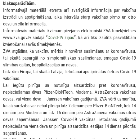
blakusparādībām.
Informatīvajā materiālā ietverta arī svarīgākā informācija par vakcīnu
izstrādi un apstiprināšanu, laika intervālu starp vakcīnas pirmo un otro
devu un cita informācija.
Informatīvais materiāls ikvienam pieejams elektroniski ZVA tīmekļvietnes
www.zva.gov.lv sadaļā “
Covid-19 ziņas
”, kā arī tiks izsūtīts pašvaldībām
izvietošanai savās tīmekļvietnēs.
ZVA atgādina, ka vakcīnu mērķis ir novērst saslimšanu ar koronavīrusu,
tai skaitā pasargāt no simptomātiskas saslimšanas, smagas Covid-19
slimības gaitas, hospitalizācijas un nāves.
Līdz šim Eiropā, tai skaitā Latvijā, lietošanai apstiprinātas četras Covid-19
vakcīnas.
Lai iegūtu pilnīgu un noturīgu aizsardzību pret koronavīrusu,
nepieciešamas divas Pfizer-BioNTech, Moderna, AstraZeneca vakcīnas
devas, vai viena deva – Janssen vakcīnas gadījumā. ZVA vērš uzmanību,
ka aizsardzība var nebūt pilnīga līdz 7 dienām pēc Pfizer-BioNTech, līdz 14
dienām pēc Moderna un līdz 15 dienām pēc AstraZaneca vakcīnas otrās
devas saņemšanas. Janssen Covid-19 vakcīnas lietošanas gadījumā
nepieciešama viena deva un pilnīga aizsardzība iestājas 14 dienas pēc tās
saņemšanas.