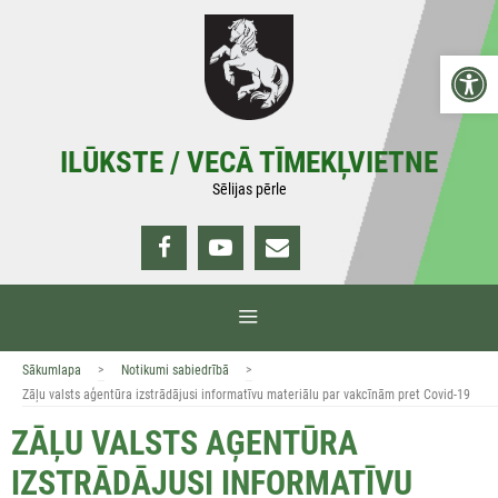
Doties
uz
Open 
saturu
ILŪKSTE / VECĀ TĪMEKĻVIETNE
Sēlijas pērle
IZVĒLNE
>
>
Sākumlapa
Notikumi sabiedrībā
Zāļu valsts aģentūra izstrādājusi informatīvu materiālu par vakcīnām pret Covid-19
ZĀĻU VALSTS AĢENTŪRA
IZSTRĀDĀJUSI INFORMATĪVU