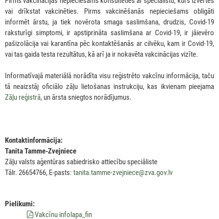
Pirms vakcinācijas nepieciešams konsultēties ar speciālistu, kurš izvērtēs
vai drīkstat vakcinēties. Pirms vakcinēšanās nepieciešams obligāti
informēt ārstu, ja tiek novērota smaga saslimšana, drudzis, Covid-19
raksturīgi simptomi, ir apstiprināta saslimšana ar Covid-19, ir jāievēro
pašizolācija vai karantīna pēc kontaktēšanās ar cilvēku, kam ir Covid-19,
vai tas gaida testa rezultātus, kā arī ja ir nokavēta vakcinācijas vizīte.
Informatīvajā materiālā norādīta visu reģistrēto vakcīnu informācija, taču
tā neaizstāj oficiālo zāļu lietošanas instrukciju, kas ikvienam pieejama
Zāļu reģistrā
, un ārsta sniegtos norādījumus.
Kontaktinformācija:
Tanita Tamme-Zvejniece
Zāļu valsts aģentūras sabiedrisko attiecību speciāliste
Tālr. 26654766, E-pasts:
tanita.tamme-zvejniece@zva.gov.lv
Pielikumi:
Vakcīnu infolapa_fin