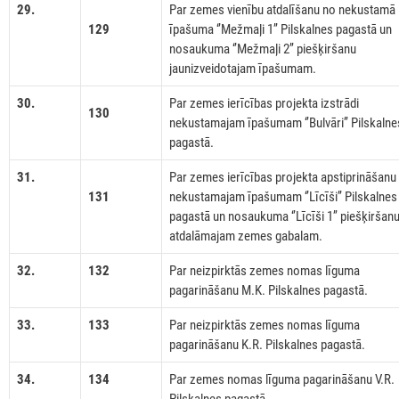
29.
Par zemes vienību atdalīšanu no nekustamā
129
īpašuma ‘’Mežmaļi 1’’ Pilskalnes pagastā un
nosaukuma ‘’Mežmaļi 2’’ piešķiršanu
jaunizveidotajam īpašumam.
30.
Par zemes ierīcības projekta izstrādi
130
nekustamajam īpašumam ‘’Bulvāri’’ Pilskalne
pagastā.
31.
Par zemes ierīcības projekta apstiprināšanu
131
nekustamajam īpašumam ‘’Līcīši’’ Pilskalnes
pagastā un nosaukuma ‘’Līcīši 1’’ piešķiršan
atdalāmajam zemes gabalam.
32.
132
Par neizpirktās zemes nomas līguma
pagarināšanu M.K. Pilskalnes pagastā.
33.
133
Par neizpirktās zemes nomas līguma
pagarināšanu K.R. Pilskalnes pagastā.
34.
134
Par zemes nomas līguma pagarināšanu V.R.