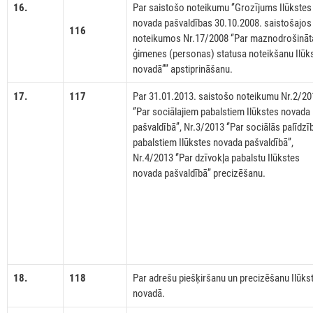
16.
Par saistošo noteikumu ‘’Grozījums Ilūkstes
novada pašvaldības 30.10.2008. saistošajos
116
noteikumos Nr.17/2008 ‘’Par maznodrošināt
ģimenes (personas) statusa noteikšanu Ilūk
novadā’’’’ apstiprināšanu.
17.
117
Par 31.01.2013. saistošo noteikumu Nr.2/20
‘’Par sociālajiem pabalstiem Ilūkstes novada
pašvaldībā’’, Nr.3/2013 ‘’Par sociālās palīdzī
pabalstiem Ilūkstes novada pašvaldībā’’,
Nr.4/2013 ‘’Par dzīvokļa pabalstu Ilūkstes
novada pašvaldībā’’ precizēšanu.
18.
118
Par adrešu piešķiršanu un precizēšanu Ilūks
novadā.