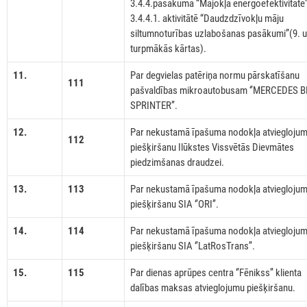
3.4.4.pasākuma “Mājokļa energoefektivitāte
3.4.4.1. aktivitātē “Daudzdzīvokļu māju
siltumnoturības uzlabošanas pasākumi”(9. 
turpmākās kārtas).
11.
Par degvielas patēriņa normu pārskatīšanu
111
pašvaldības mikroautobusam ‘’MERCEDES 
SPRINTER’’.
12.
Par nekustamā īpašuma nodokļa atviegloju
112
piešķiršanu Ilūkstes Vissvētās Dievmātes
piedzimšanas draudzei.
13.
113
Par nekustamā īpašuma nodokļa atviegloju
piešķiršanu SIA ‘’ORI’’.
14.
114
Par nekustamā īpašuma nodokļa atviegloju
piešķiršanu SIA ‘’LatRosTrans’’.
15.
115
Par dienas aprūpes centra ‘’Fēnikss’’ klienta
dalības maksas atvieglojumu piešķiršanu.