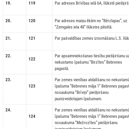
19.
119
Par adreses Brīvības ielā 6A, Ilūkstē piešķir
20.
120
Par adreses maiņu ēkām no ‘’Bērzlapas’’, uz
‘’Zemgales iela 48’’ Ilūkstes pilsētā.
21.
121
Par pašvaldības zemes iznomāšanu L.S. Ilūk
22.
Par apsaimniekošanas tiesību piešķiršanu u
122
nekustamo īpašumu ‘’Birzītes’’ Bebrenes
pagastā.
23.
Par zemes vienības atdalīšanu no nekustam
123
īpašuma ‘’Bebrenes māja 1’’ Bebrenes pagast
nosaukuma ‘’Brīviņi’’ piešķiršanu
jaunizveidotajam īpašumam.
24.
Par zemes vienības atdalīšanu no nekustam
124
īpašuma ‘’Bebrenes māja 1’’ Bebrenes pagast
nosaukuma ‘’Mežrozītes’’ piešķiršanu