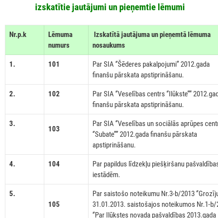
izskatītie jautājumi un pieņemtie lēmumi
Nr.p.k
Lēmuma
Izskatītā jautājuma un pieņemtā lēmuma
numurs
nosaukums
1.
101
Par SIA ‘’Šēderes pakalpojumi’’ 2012.gada
finanšu pārskata apstiprināšanu.
2.
102
Par SIA ‘’Veselības centrs ‘’Ilūkste’’’’ 2012.ga
finanšu pārskata apstiprināšanu.
3.
Par SIA ‘’Veselības un sociālās aprūpes cent
103
‘’Subate’’’’ 2012.gada finanšu pārskata
apstiprināšanu.
4.
104
Par papildus līdzekļu piešķiršanu pašvaldība
iestādēm.
5.
Par saistošo noteikumu Nr.3-b/2013 ‘’Grozīj
105
31.01.2013. saistošajos noteikumos Nr.1-b
‘’Par Ilūkstes novada pašvaldības 2013.gada