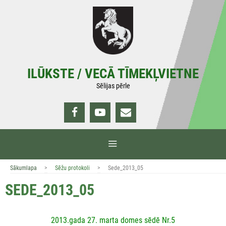
Doties
uz
saturu
ILŪKSTE / VECĀ TĪMEKĻVIETNE
Sēlijas pērle
IZVĒLNE
>
>
Sākumlapa
Sēžu protokoli
Sede_2013_05
SEDE_2013_05
2013.gada 27. marta domes sēdē Nr.5