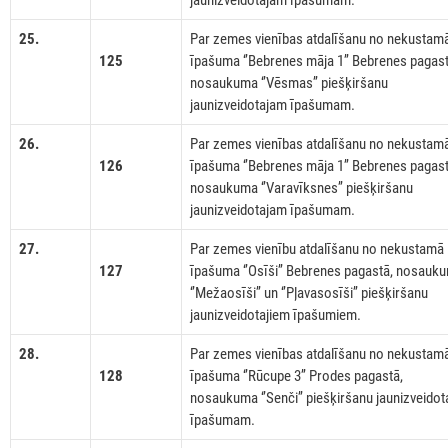
jaunizveidotajam īpašumam.
25.
Par zemes vienības atdalīšanu no nekustam
125
īpašuma ‘’Bebrenes māja 1’’ Bebrenes pagast
nosaukuma ‘’Vēsmas’’ piešķiršanu
jaunizveidotajam īpašumam.
26.
Par zemes vienības atdalīšanu no nekustam
126
īpašuma ‘’Bebrenes māja 1’’ Bebrenes pagast
nosaukuma ‘’Varavīksnes’’ piešķiršanu
jaunizveidotajam īpašumam.
27.
Par zemes vienību atdalīšanu no nekustamā
127
īpašuma ‘’Osīši’’ Bebrenes pagastā, nosauk
‘’Mežaosīši’’ un ‘’Pļavasosīši’’ piešķiršanu
jaunizveidotajiem īpašumiem.
28.
Par zemes vienības atdalīšanu no nekustam
128
īpašuma ‘’Rūcupe 3’’ Prodes pagastā,
nosaukuma ‘’Senči’’ piešķiršanu jaunizveido
īpašumam.