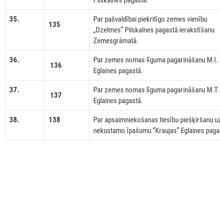
Pilskalnes pagastā.
35.
Par pašvaldībai piekritīgo zemes vienību
135
„Dzelmes’’ Pilskalnes pagastā ierakstīšanu
Zemesgrāmatā.
36.
Par zemes nomas līguma pagarināšanu M.I.
136
Eglaines pagastā.
37.
Par zemes nomas līguma pagarināšanu M.T.
137
Eglaines pagastā.
38.
138
Par apsaimniekošanas tiesību piešķiršanu u
nekustamo īpašumu ‘’Kraujas’’ Eglaines paga