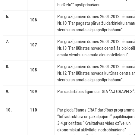
budžetu’’” apstiprināšanu.
6.
Par grozījumiem domes 26.01.2012. lēmum
106
Nr.10 ‘’Par pagastu pārvalžu darbinieku amat
vienību un amata algu apstiprināšanu’’.
7.
Par grozījumiem domes 26.01.2012. lēmum
107
Nr.13 ‘’Par Ilūkstes novada centrālās bibliot
amata vienību un amata algu noteikšanu’’.
8.
Par grozījumiem domes 26.01.2012. lēmum
108
Nr.12 ‘’Par Ilūkstes novada kultūras centra 
vienību un amata algu apstiprināšanu’’.
9.
109
Par sadarbības līgumu ar SIA ‘’AJ GRAVELS’’
10.
110
Par piedalīšanos ERAF darbības programma
“Infrastruktūra un pakalpojumi” papildinājum
3.4.prioritātes “Kvalitatīvas vides dzīvei un
ekonomiskai aktivitātei nodrošināšana”