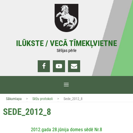
Doties
uz
saturu
ILŪKSTE / VECĀ TĪMEKĻVIETNE
Sēlijas pērle
IZVĒLNE
>
>
Sākumlapa
Sēžu protokoli
Sede_2012_8
SEDE_2012_8
2012.gada 28.jūnija domes sēdē Nr.8