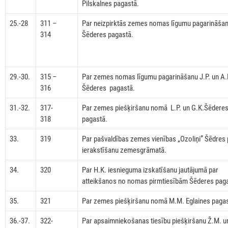
Pilskalnes pagastā.
25.-28
311 –
Par neizpirktās zemes nomas līgumu pagarināša
314
Šēderes pagastā.
29.-30.
315 –
Par zemes nomas līgumu pagarināšanu J.P. un A.
316
Šēderes pagastā.
31.-32.
317-
Par zemes piešķiršanu nomā L.P. un G.K.Šēdere
318
pagastā.
33.
319
Par pašvaldības zemes vienības „Ozoliņi” Šēdres
ierakstīšanu zemesgrāmatā.
34.
320
Par H.K. iesnieguma izskatīšanu jautājumā par
atteikšanos no nomas pirmtiesībām Šēderes pag
35.
321
Par zemes piešķiršanu nomā M.M. Eglaines pagas
36.-37.
322-
Par apsaimniekošanas tiesību piešķiršanu Ž.M. un