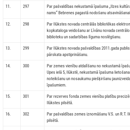
11.
297
Par pašvaldības nekustamā īpašuma „Ilzes kultūr
nams” Bebrenes pagastā nodošanu atsavināšanai
12.
298
Par Ilūkstes novada centrālās bibliotēkas elektro
kopkataloga veidošanu ar Līvānu novada centrālo
biblioteku un sadarbības līguma noslēgšanu.
13.
299
Par Ilūkstes novada pašvaldības 2011.gada publi
pārskata apstiprināšanu.
14.
300
Par zemes vienību atdalīšanu no nekustamā īpa
Upes ielā 5, Ilūkstē, nekustamā īpašuma lietošan
noteikšanu un nosaukumu piešķiršanu jaunizveid
īpašumiem.
15.
301
Par rezerves fonda zemes vienību platību preciz
Ilūkstes pilsētā.
16.
302
Par pašvaldības zemes iznomāšanu V.S. un R.T. I
pilsētā.