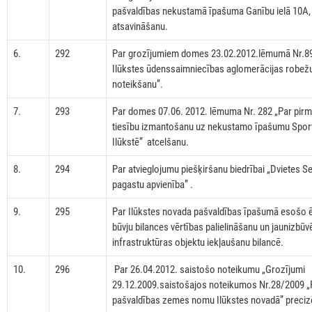
pašvaldības nekustamā īpašuma Ganību ielā 10A,
atsavināšanu.
6.
292
Par grozījumiem domes 23.02.2012.lēmumā Nr.89
Ilūkstes ūdenssaimniecības aglomerācijas robež
noteikšanu”.
7.
293
Par domes 07.06. 2012. lēmuma Nr. 282 „Par pir
tiesību izmantošanu uz nekustamo īpašumu Sporta
Ilūkstē” atcelšanu.
8.
294
Par atvieglojumu piešķiršanu biedrībai „Dvietes S
pagastu apvienība” .
9.
295
Par Ilūkstes novada pašvaldības īpašumā esošo 
būvju bilances vērtības palielināšanu un jaunizbūv
infrastruktūras objektu iekļaušanu bilancē.
10.
296
Par 26.04.2012. saistošo noteikumu „Grozījumi
29.12.2009.saistošajos noteikumos Nr.28/2009 „
pašvaldības zemes nomu Ilūkstes novadā” preci