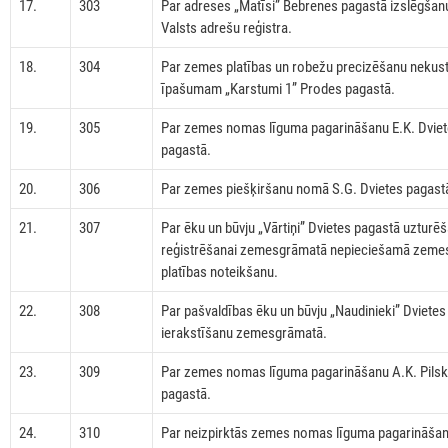
17.
303
Par adreses „Matīsi” Bebrenes pagastā izslēgšan
Valsts adrešu reģistra.
18.
304
Par zemes platības un robežu precizēšanu neku
īpašumam „Karstumi 1” Prodes pagastā.
19.
305
Par zemes nomas līguma pagarināšanu E.K. Dvie
pagastā.
20.
306
Par zemes piešķiršanu nomā S.G. Dvietes pagast
21.
307
Par ēku un būvju „Vārtiņi” Dvietes pagastā uzturēš
reģistrēšanai zemesgrāmatā nepieciešamā zeme
platības noteikšanu.
22.
308
Par pašvaldības ēku un būvju „Naudinieki” Dviete
ierakstīšanu zemesgrāmatā.
23.
309
Par zemes nomas līguma pagarināšanu A.K. Pilsk
pagastā.
24.
310
Par neizpirktās zemes nomas līguma pagarināšan