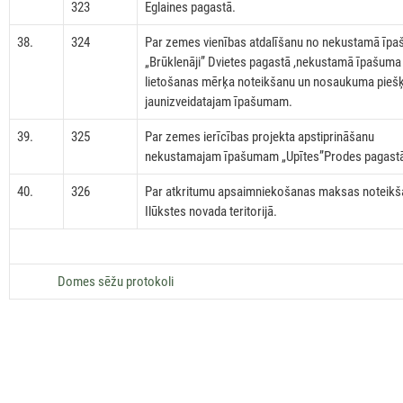
323
Eglaines pagastā.
38.
324
Par zemes vienības atdalīšanu no nekustamā īp
„Brūklenāji” Dvietes pagastā ,nekustamā īpašuma
lietošanas mērķa noteikšanu un nosaukuma pieš
jaunizveidatajam īpašumam.
39.
325
Par zemes ierīcības projekta apstiprināšanu
nekustamajam īpašumam „Upītes”Prodes pagast
40.
326
Par atkritumu apsaimniekošanas maksas noteikš
Ilūkstes novada teritorijā.
Domes sēžu protokoli