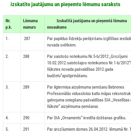
izskatīto jautājumu un pieņemto lēmumu saraksts
Nr.
Lēmuma
Izskatītā jautājuma un pieņemtā lēmuma
p.k.
numurs
nosaukums
1.
287
Par papildus līdzekļu piešķiršanu izglītības iestā
novada svētkiem.
2.
288
Par saistošo noteikumu Nr.5-b/2012 „Grozījumi
10.02.2012.saistošajos noteikumos Nr.1-b/2012”
Ilūkstes novada pašvaldības 2012.gada
budžetu”apstiprināšanu.
3.
289
Par ilgtermiņa aizņēmuma ņemšanu Bebrenes
Profesionālās vidusslolas katlu mājas rekonstrukc
galvojuma sniegšanu pašvaldības SIA „Veselības 
Ilūkste” aizņēmuma ņemšanai.
4.
290
Par SIA „Ornaments” kredīta dzēšanas grafiku.
5.
291
Par grozījumiem domes 26.04.2012. lēmumā Nr. 