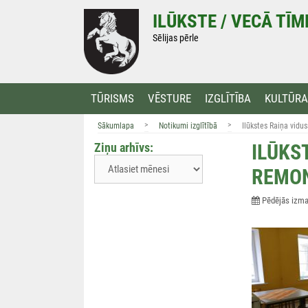
Doties
ILŪKSTE / VECĀ TĪ
uz
saturu
Sēlijas pērle
TŪRISMS
VĒSTURE
IZGLĪTĪBA
KULTŪRA
>
>
Sākumlapa
Notikumi izglītībā
Ilūkstes Raiņa vidu
Ziņu arhīvs:
ILŪKS
REMO
Pēdējās izmai