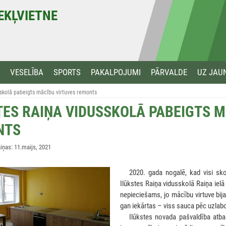
MEKĻVIETNE
VESELĪBA
SPORTS
PAKALPOJUMI
PĀRVALDE
UZ JAU
sskolā pabeigts mācību virtuves remonts
TES RAIŅA VIDUSSKOLĀ PABEIGTS M
NTS
ņas: 11.maijs, 2021
***
2020. gada nogalē, kad visi skol
Ilūkstes Raiņa vidusskolā Raiņa ielā
nepieciešams, jo mācību virtuve bija
gan iekārtas – viss sauca pēc uzla
***
Ilūkstes novada pašvaldība atba