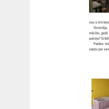
viss ir ērti li
***
Skolotāja,
mācību gadā 
pulciņu? Gribē
***
Paldies mū
sapņu par savu 