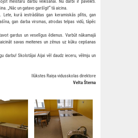
ojot meistaru darbu veikšanai. Nu darbi ir paveikti.
ina. „Nāc un gatavo garšīgi!” tā aicina.
. Lete, kurā iestrādātas gan keramiskās plītis, gan
šīna, gan darba virsmas, atrodas telpas vidū, tāpēc
atavot gardus un veselīgus ēdienus. Varbūt nākamajā
m aicināt savas meitenes un zēnus uz kūku cepšanas
 darbu! Skolotājai Aijai vēl daudz ieceru, vēlmju un
Ilūkstes Raiņa vidusskolas direktore
Velta Šterna