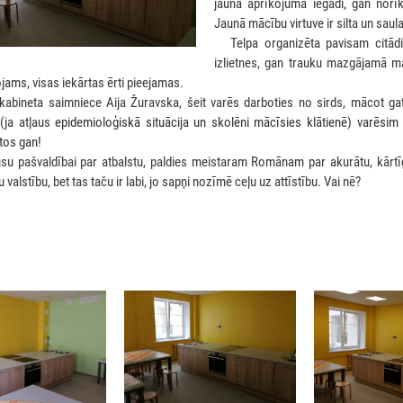
jauna aprīkojuma iegādi, gan norīk
Jaunā mācību virtuve ir silta un saula
***
Telpa organizēta pavisam citādi
izlietnes, gan trauku mazgājamā ma
etojams, visas iekārtas ērti pieejamas.
 kabineta saimniece Aija Žuravska, šeit varēs darboties no sirds, mācot g
(ja atļaus
epidemioloģiskā situācija un skolēni mācīsies klātienē) varēsi
tos gan!
su pašvaldībai par atbalstu, paldies meistaram Romānam par akurātu, kārtīgu
valstību, bet tas taču ir labi, jo sapņi nozīmē ceļu uz attīstību. Vai nē?