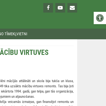
Open 
NO TĪMEKĻVIETNI
ĀCĪBU VIRTUVES
ēni mācījās attālināti un skola bija tukša un klusa,
 49 tika uzsākts mācību virtuves remonts. Tas bija ļoti
 iekārtota 1994. gadā, gan telpa, gan tās organizācija,
bojumiem un atjaunošanas.
lstīja veicamās izmaiņas, gan finansējot remontu un