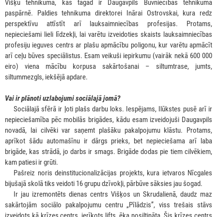
Višķu tehnikumā, kas tagad ir Daugavpils Būvniecības tehnikuma
paspārnē. Paldies tehnikuma direktorei Inārai Ostrovskai, kura redz
perspektīvu attīstīt arī lauksaimniecības profesijas. Protams,
nepieciešami lieli līdzekļi, lai varētu izveidoties skaists lauksaimniecības
profesiju ieguves centrs ar plašu apmācību poligonu, kur varētu apmācīt
arī ceļu būves speciālistus. Esam veikuši iepirkumu (vairāk nekā 600 000
eiro) viena mācību korpusa sakārtošanai – siltumtrase, jumts,
siltummezgls, iekšējā apdare.
Vai ir plānoti uzlabojumi sociālajā jomā?
***
Sociālajā sfērā ir ļoti plašs darbu loks. Iespējams, Ilūkstes pusē arī ir
nepieciešamība pēc mobilās brigādes, kādu esam izveidojuši Daugavpils
novadā, lai cilvēki var saņemt plašāku pakalpojumu klāstu. Protams,
aprīkot šādu automašīnu ir dārgs prieks, bet nepieciešama arī laba
brigāde, kas strādā, jo darbs ir smags. Brigāde dodas pie tiem cilvēkiem,
kam patiesi ir grūti.
***
Pašreiz noris deinstitucionalizācijas projekts, kura ietvaros Nīcgales
bijušajā skolā tiks veidoti 16 grupu dzīvokļi, pārbūve sāksies jau šogad.
***
Ir jau izremontēts dienas centrs Višķos un Skrudalienā, daudz maz
sakārtojām sociālo pakalpojumu centru „Pīlādzis”, viss trešais stāvs
izveidots kā krīzes centrs, ierīkots lifts, ēka nosiltināta. Šis krīzes centrs