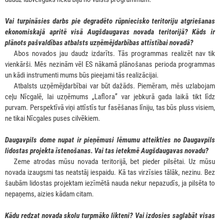
Vai turpināsies darbs pie degradēto rūpniecisko teritoriju atgriešanas
ekonomiskajā apritē visā Augšdaugavas novada teritorijā? Kāds ir
plānots pašvaldības atbalsts uzņēmējdarbības attīstībai novadā?
***
Abos novados jau daudz izdarīts. Tās programmas realizēt nav tik
vienkārši. Mēs nezinām vēl ES nākamā plānošanas perioda programmas
un kādi instrumenti mums būs pieejami tās realizācijai.
***
Atbalsts uzņēmējdarbībai var būt dažāds. Piemēram, mēs uzlabojam
ceļu Nīcgalē, lai uzņēmums „Laflora” var jebkurā gada laikā tikt līdz
purvam. Perspektīvā viņi attīstīs tur fasēšanas līniju, tas būs pluss visiem,
ne tikai Nīcgales puses cilvēkiem.
Daugavpils dome nupat ir pieņēmusi lēmumu atteikties no Daugavpils
lidostas projekta īstenošanas. Vai tas ietekmē Augšdaugavas novadu?
***
Zeme atrodas mūsu novada teritorijā, bet pieder pilsētai. Uz mūsu
novada izaugsmi tas neatstāj iespaidu. Kā tas virzīsies tālāk, nezinu. Bez
šaubām lidostas projektam iezīmētā nauda nekur nepazudīs, ja pilsēta to
nepaņems, aizies kādam citam.
Kādu redzat novada skolu turpmāko likteni? Vai izdosies saglabāt visas