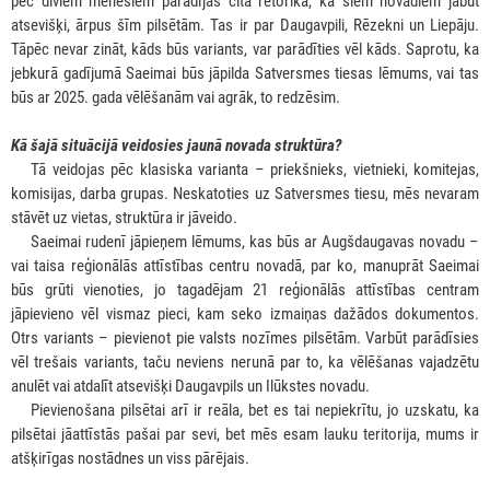
pēc diviem mēnešiem parādījās cita retorika, ka šiem novadiem jābūt
atsevišķi, ārpus šīm pilsētām. Tas ir par Daugavpili, Rēzekni un Liepāju.
Tāpēc nevar zināt, kāds būs variants, var parādīties vēl kāds. Saprotu, ka
jebkurā gadījumā Saeimai būs jāpilda Satversmes tiesas lēmums, vai tas
būs ar 2025. gada vēlēšanām vai agrāk, to redzēsim.
Kā šajā situācijā veidosies jaunā novada struktūra?
***
Tā veidojas pēc klasiska varianta – priekšnieks, vietnieki, komitejas,
komisijas, darba grupas. Neskatoties uz Satversmes tiesu, mēs nevaram
stāvēt uz vietas, struktūra ir jāveido.
***
Saeimai rudenī jāpieņem lēmums, kas būs ar Augšdaugavas novadu –
vai taisa reģionālās attīstības centru novadā, par ko, manuprāt Saeimai
būs grūti vienoties, jo tagadējam 21 reģionālās attīstības centram
jāpievieno vēl vismaz pieci, kam seko izmaiņas dažādos dokumentos.
Otrs variants – pievienot pie valsts nozīmes pilsētām. Varbūt parādīsies
vēl trešais variants, taču neviens nerunā par to, ka vēlēšanas vajadzētu
anulēt vai atdalīt atsevišķi Daugavpils un Ilūkstes novadu.
***
Pievienošana pilsētai arī ir reāla, bet es tai nepiekrītu, jo uzskatu, ka
pilsētai jāattīstās pašai par sevi, bet mēs esam lauku teritorija, mums ir
atšķirīgas nostādnes un viss pārējais.