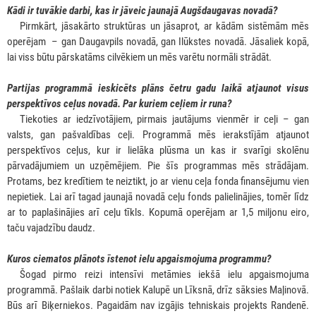
Kādi ir tuvākie darbi, kas ir jāveic jaunajā Augšdaugavas novadā?
***
Pirmkārt, jāsakārto struktūras un jāsaprot, ar kādām sistēmām mēs
operējam – gan Daugavpils novadā, gan Ilūkstes novadā. Jāsaliek kopā,
lai viss būtu pārskatāms cilvēkiem un mēs varētu normāli strādāt.
Partijas programmā ieskicēts plāns četru gadu laikā atjaunot visus
perspektīvos ceļus novadā. Par kuriem ceļiem ir runa?
***
Tiekoties ar iedzīvotājiem, pirmais jautājums vienmēr ir ceļi – gan
valsts, gan pašvaldības ceļi. Programmā mēs ierakstījām atjaunot
perspektīvos ceļus, kur ir lielāka plūsma un kas ir svarīgi skolēnu
pārvadājumiem un uzņēmējiem. Pie šīs programmas mēs strādājam.
Protams, bez kredītiem te neiztikt, jo ar vienu ceļa fonda finansējumu vien
nepietiek. Lai arī tagad jaunajā novadā ceļu fonds palielinājies, tomēr līdz
ar to paplašinājies arī ceļu tīkls. Kopumā operējam ar 1,5 miljonu eiro,
taču vajadzību daudz.
Kuros ciematos plānots īstenot ielu apgaismojuma programmu?
***
Šogad pirmo reizi intensīvi metāmies iekšā ielu apgaismojuma
programmā. Pašlaik darbi notiek Kalupē un Līksnā, drīz sāksies Maļinovā.
Būs arī Biķerniekos. Pagaidām nav izgājis tehniskais projekts Randenē.