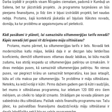
Darba izpildē ir projekts visam Nīcgales ciematam, padomā ir Kumbuļi un
Saliena, bet tur jāizstrādā projekts. Ja programma turpināsies un būs
pieejams finansējums, jo līdz šim ir bijusi izstrādāti projekti, bet naudas
nebija. Protams, šajā kontekstā jāskatās arī bijušais Ilūkstes novads,
domāju, ka tur problēmu ar apgaismojumu arī pietiekoši.
Kādi pasākumi ir plānoti, lai samazinātu siltumenerģijas tarifu novadā?
Kāpēc novadā ļoti gausi rit dzīvojamo māju siltināšana?
***
Protams, mums pārmet, ka siltumenerģijas tarifs ir liels. Novadā tiek
modernizētas katlu mājas, lielākā daļa ir ar diezgan labu lietderības
koeficientu, diemžēl siltumtrases vēlamas daudz labākas, lai būtu mazāk
zudumu, kas atstāj iespaidu uz siltumenerģijas patēriņu un izmaksām. Ir
divas medaļas puses, kā samazināt siltumenerģijas patēriņu. No vienas
puses, var piegriezt krānu un samazināt temperatūru, kas ļaus ietaupīt,
būtu arī cita maksa par siltumenerģiju. Te problēma ir māju siltināšana.
Neteiktu, ka iedzīvotāji ir kūtri. Pirms dažiem gadiem gan tā kūtri raudzījās,
bet mums ir siltināšanas programma, kur ieliekam 120 000 eiro šiem
mērķiem, un cilvēki to labprāt izmanto. Strādājam pie novada plāniem par
sabiedrisko ēku siltināšanu. Pašlaik valsts finansētu programmu nav. Taču
jāteic, ka pašvaldības finansējums daudzdzīvokļu māju siltināšanai ir
daudz labvēlīgāks nekā bija no valsts programmām.