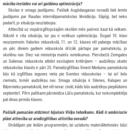
mācību iestādes vai arī gaidāma optimizācija?
***
Skolas ir smags jautājums. Pašlaik Augšdaugavas novadā tiek lemts
jautājums par Raudas internātpamatskolas likvidāciju. Sāpīgi, bet neko
padarīt, jo situācija neuzlabojas.
***
Attiecībā uz vispārizglītojošajām skolām mēs pašreiz kaut kā velkam.
Ilūkstē ir cita situācija, tur jau ir notikusi optimizācija. Šogad 10. klasi
neuzņemsim Vaboles vidusskolā, 11. un 12. klases vēl pabeigs mācības
un pēc diviem gadiem vidusskola drīzāk pārtaps par pamatskolu, jo
skolēnu nav. Diez vai ministrija mainīs noteikumus. Pierobežā Zemgales
un Salienas vidusskola atbilst esošajiem kritērijiem – audzēkņu skaits
vidusskolas klasēs ir pāri 25. Pamatizglītības līmenī Medumu pamatskola
būs kā izglītības ieguves vieta pie Sventes vidusskolas – lai arī liels
ciemats, tomēr audzēkņu nav. Smaga situācija ir Silenes, Kalupes un
Biķernieku pamatskolā, bet vēl nevar zināt, kāds būs audzēkņu pieplūdums
septembrī. Pērn patīkami pārsteidza Lāču pamatskola, kur nokomplektēja
pat divas pirmās klases.
Pašlaik pamazām atdzimst bijušais Višķu tehnikums. Kādi ir ambiciozie
plāni attiecība uz arodizglītības attīstību novadā?
***
Strādājam pie lielām programmām, lai uzlabotu materiāltehnisko bāzi