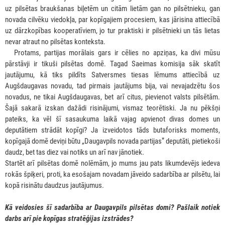
uz pilsētas braukšanas biļetēm un citām lietām gan no pilsētnieku, gan
novada cilvēku viedokļa, par kopīgajiem procesiem, kas jārisina attiecībā
uz dārzkopības kooperatīviem, jo tur praktiski ir pilsētnieki un tās lietas
nevar atraut no pilsētas konteksta.
***
Protams, partijas morālais gars ir cēlies no apziņas, ka divi mūsu
pārstāvji ir tikuši pilsētas domē. Tagad Saeimas komisija sāk skatīt
jautājumu, kā tiks pildīts Satversmes tiesas lēmums attiecībā uz
Augšdaugavas novadu, tad pirmais jautājums bija, vai nevajadzētu šos
novadus, ne tikai Augšdaugavas, bet arī citus, pievienot valsts pilsētām.
Šajā sakarā izskan dažādi risinājumi, vismaz teorētiski. Ja nu pēkšņi
pateiks, ka vēl šī sasaukuma laikā vajag apvienot divas domes un
deputātiem strādāt kopīgi? Ja izveidotos tāds butaforisks moments,
kopīgajā domē deviņi būtu „Daugavpils novada partijas” deputāti, pietiekoši
daudz, bet tas diez vai notiks un arī nav jānotiek.
Startēt arī pilsētas domē nolēmām, jo mums jau pats likumdevējs iedeva
rokās špiķeri, proti, ka esošajam novadam jāveido sadarbība ar pilsētu, lai
kopā risinātu daudzus jautājumus.
Kā veidosies šī sadarbība ar Daugavpils pilsētas domi? Pašlaik notiek
darbs arī pie kopīgas stratēģijas izstrādes?