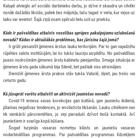
Kalupē atvieglo arī sociālo darbinieku darbu, jo dzīve ir skaudra un cilvēki
nonāk dažādās likstās, paliek bez mājokļa, taču tagad ir vieta, kur viņus uz
laiku var ievietot. Šajā ziņā esam spēruši lielu soli uz priekšu.
Kāds ir pašvaldības atbalsts veselības aprūpes pakalpojumu uzlabošanā
novadā? Kādas ir aktuālākās problēmas, kas jārisina šajā jomā?
***
Ir grūti piesaistīt ģimenes ārstus lauku teritorijām. Par to gan vajadzētu
rūpēties valsts institūcijām, lai šo tukšo lauciņu aizpildītu. No pašvaldības
puses nodrošinām ģimenes ārstu kabinetu pieejamību. Smaga situācija ar
ģimenes ārstu gada sākumā bija Silenē, bet pašlaik viss atrisinājies.
***
Diemžēl ģimenes ārsta prakse stāv tukša Vabolē, šķiet, jau trešo vai
ceturto gadu.
Kā jūsuprāt varētu atbalstīt un aktivizēt jauniešus novadā?
***
Covid-19 ieviesa savas korekcijas gan kultūrā, gan jauniešu ikdienā,
jūtamas negatīvas tendences, jo ierobežota tikšanās. Lauku cilvēkiem nav
tik vienkārši pārorientēties, jo viņi pieraduši dzīvot tiešā kontaktā. Arī
jauniešiem ir svarīga kopā būšana.
***
Šogad turpinās vasaras nometņu klāsts un jauniešu vasaras
nodarbinātības programmas. Par pašvaldības programmas līdzekļiem