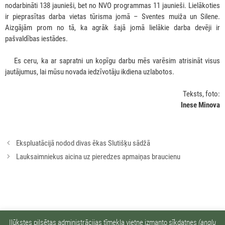
nodarbināti 138 jaunieši, bet no NVO programmas 11 jaunieši. Lielākoties
ir pieprasītas darba vietas tūrisma jomā – Sventes muiža un Silene.
Aizgājām prom no tā, ka agrāk šajā jomā lielākie darba devēji ir
pašvaldības iestādes.
***
Es ceru, ka ar sapratni un kopīgu darbu mēs varēsim atrisināt visus
jautājumus, lai mūsu novada iedzīvotāju ikdiena uzlabotos.
Teksts, foto:
Inese Minova
Rakstu
Ekspluatācijā nodod divas ēkas Slutišķu sādžā
navigācija
Lauksaimniekus aicina uz pieredzes apmaiņas braucienu
Ziņu arhīvs:
Ilūkstes pilsētas administrācijas tīmekļa vietne izmanto sīkdatnes
(angļu