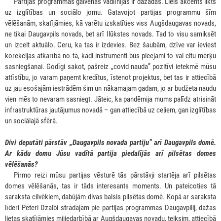
***
Partijas programmas galvenās vadlīnijas ir dažādas. Liels akcents likts
uz izglītības un sociālo jomu. Gatavojot partijas programmu šīm
vēlēšanām, skatījāmies, kā varētu izskatīties viss Augšdaugavas novads,
ne tikai Daugavpils novads, bet arī Ilūkstes novads. Tad to visu samiksēt
un izcelt aktuālo. Ceru, ka tas ir izdevies. Bez šaubām, dzīve var ieviest
korekcijas atkarībā no tā, kādi instrumenti būs pieejami to vai citu mērķu
sasniegšanai. Godīgi sakot, pašreiz „covid nauda” pozitīvi ietekmē mūsu
attīstību, jo varam paņemt kredītus, īstenot projektus, bet tas ir attiecībā
uz jau esošajām iestrādēm šim un nākamajam gadam, jo ar budžeta naudu
vien mēs to nevaram sasniegt. Jāteic, ka pandēmija mums palīdz atrisināt
infrastruktūras jautājumus novadā – gan attiecībā uz ceļiem, gan izglītības
un sociālajā sfērā.
Divi deputāti pārstāv „Daugavpils novada partiju” arī Daugavpils domē.
Ar kādu domu Jūsu vadītā partija piedalījās arī pilsētas domes
vēlēšanās?
***
Pirmo reizi mūsu partijas vēsturē tās pārstāvji startēja arī pilsētas
domes vēlēšanās, tas ir tāds interesants moments. Un pateicoties tā
saraksta cilvēkiem, dabūjām divas balsis pilsētas domē. Kopā ar saraksta
līderi Pēteri Dzalbi strādājām pie partijas programmas Daugavpilij, dažas
lietas skatījāmies mijiedarbībā ar Augšdaugavas novadu, teiksim, attiecībā