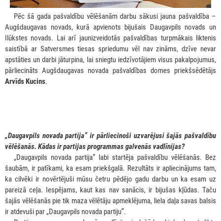
***
Pēc šā gada pašvaldību vēlēšanām darbu sākusi jauna pašvaldība –
Augšdaugavas novads, kurā apvienots bijušais Daugavpils novads un
Ilūkstes novads. Lai arī jaunizveidotās pašvaldības turpmākais liktenis
saistībā ar Satversmes tiesas spriedumu vēl nav zināms, dzīve nevar
apstāties un darbi jāturpina, lai sniegtu iedzīvotājiem visus pakalpojumus,
pārliecināts Augšdaugavas novada pašvaldības domes priekšsēdētājs
Arvīds Kucins
.
„Daugavpils novada partija” ir pārliecinoši uzvarējusi šajās pašvaldību
vēlēšanās. Kādas ir partijas programmas galvenās vadlīnijas?
***
„Daugavpils novada partija” labi startēja pašvaldību vēlēšanās. Bez
šaubām, ir patīkami, ka esam priekšgalā. Rezultāts ir apliecinājums tam,
ka cilvēki ir novērtējuši mūsu četru pēdējo gadu darbu un ka esam uz
pareizā ceļa. Iespējams, kaut kas nav sanācis, ir bijušas kļūdas. Taču
šajās vēlēšanās pie tik maza vēlētāju apmeklējuma, liela daļa savas balsis
ir atdevuši par „Daugavpils novada partiju”.