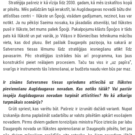
***
Stratēģija pašreiz ir kā vīzija līdz 2030. gadam, kā mēs izskatītos kopā
ar pilsētu. Mēs palūdzām tajā ierakstīt, lai Augšdaugavas novadā būtu divi
attīstības centri – Ilūkste un Špoģi, visādam gadījumam, nezinot, kas var
notikt. Ja nu pēkšņi Saeima nosaka, ka jāsadalās atsevišķi, tad Ilūkstes
pusē ir Ilūkste, bet mums paliek Špoģi. Pakalpojumu klāsts Špoģos ir tāds
pats kā Ilūkstē un pat vairāk, jo Višķos ir Būvniecības tehnikuma mācību
vieta, kas dod plusu. Bet pašlaik Daugavpils paziņoja, ka sakarā ar
Satversmes tiesas lēmumu lūdz stratēģijas iesniegšanu atlikt līdz
pavasarim. Pēc stratēģijas izstrādes būs arī programma, kas ļaus
konstruktīvi pieiet reālajiem procesiem. Taču tas viss ir „uz papīra”,
svarīgs ir instruments tās īstenošanai, ar budžeta naudu vien būs par maz.
Ir zināms Satversmes tiesas spriedums attiecībā uz Ilūkstes
pievienošanu Augšdaugavas novadam. Kas notiks tālāk? Vai pastāv
iespēja Augšdaugavas novadam turpināt attīstīties? No kā atkarīgs
turpmākais scenārijs?
***
Grūti spriest, kas varētu būt. Pašreiz ir izrunāti dažādi varianti. Nupat
izskanēja doma paplašināt sadarbību ar valsts pilsētām apkārt esošajiem
novadiem. Pirms diviem gadiem toreizējais ministra Pūce izteicās par labu
Daugavpils novada un Ilūkstes apvienošanai ar Daugavpils pilsētu, bet jau