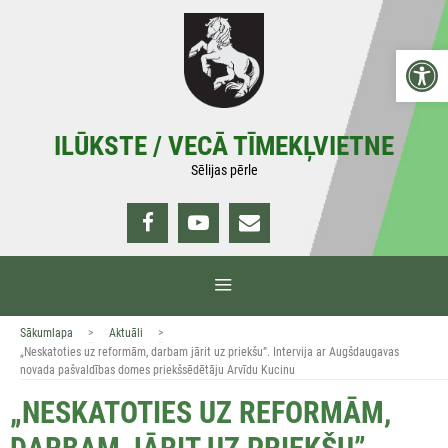
Doties
uz
Open 
saturu
ILŪKSTE / VECĀ TĪMEKĻVIETNE
Sēlijas pērle
IZVĒLNE
>
>
Sākumlapa
Aktuāli
„Neskatoties uz reformām, darbam jārit uz priekšu”. Intervija ar Augšdaugavas
novada pašvaldības domes priekšsēdētāju Arvīdu Kucinu
„NESKATOTIES UZ REFORMĀM,