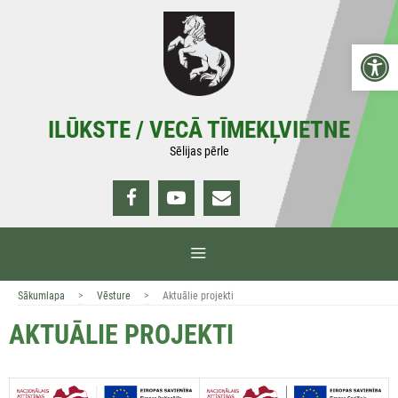
Doties
uz
Open 
saturu
ILŪKSTE / VECĀ TĪMEKĻVIETNE
Sēlijas pērle
IZVĒLNE
>
>
Sākumlapa
Vēsture
Aktuālie projekti
AKTUĀLIE PROJEKTI