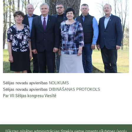
Sēlijas novadu apvienības
NOLIKUMS
Sēlijas novadu apvienības
DIBINĀŠANAS PROTOKOLS
Par VII Sēlijas kongresu Viesītē
Ilūkstes pilsētas administrācijas tīmekļa vietne izmanto sīkdatnes
(angļu