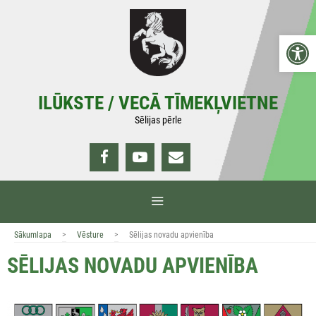
Doties
uz
Open 
saturu
ILŪKSTE / VECĀ TĪMEKĻVIETNE
Sēlijas pērle
IZVĒLNE
>
>
Sākumlapa
Vēsture
Sēlijas novadu apvienība
SĒLIJAS NOVADU APVIENĪBA