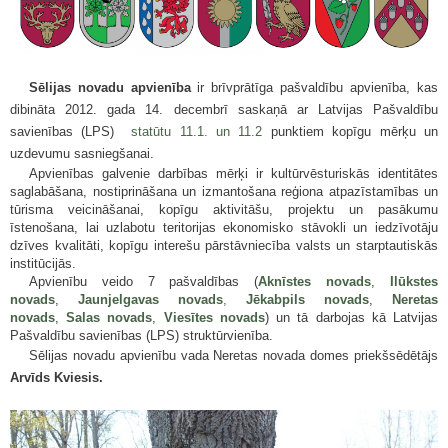
Sēlijas novadu apvienība
ir brīvprātīga pašvaldību apvienība, kas
dibināta 2012. gada 14. decembrī saskaņā ar Latvijas Pašvaldību
savienības (LPS)
statūtu 11.1. un 11.2
punktiem kopīgu mērķu un
uzdevumu sasniegšanai.
Apvienības galvenie darbības mērķi ir
kultūrvēsturiskās identitātes
saglabāšana, nostiprināšana un izmantošana reģiona atpazīstamības un
tūrisma veicināšanai, kopīgu aktivitāšu, projektu un pasākumu
īstenošana, lai uzlabotu teritorijas ekonomisko stāvokli un iedzīvotāju
dzīves kvalitāti, kopīgu interešu pārstāvniecība valsts un starptautiskās
institūcijās.
Apvienību veido 7 pašvaldības (
Aknīstes novads
,
Ilūkstes
novads
,
Jaunjelgavas novads
,
Jēkabpils novads
,
Neretas
novads
,
Salas novads
,
Viesītes novads
) un tā darbojas kā
Latvijas
Pašvaldību savienības (LPS) struktūrvienība.
Sēlijas novadu apvienību vada Neretas novada domes priekšsēdētājs
Arvīds Kviesis.