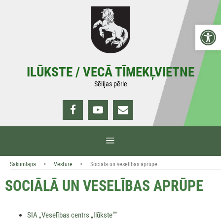
Doties
uz
Open 
saturu
ILŪKSTE / VECĀ TĪMEKĻVIETNE
Sēlijas pērle
IZVĒLNE
>
>
Sākumlapa
Vēsture
Sociālā un veselības aprūpe
SOCIĀLĀ UN VESELĪBAS APRŪPE
SIA „Veselības centrs „Ilūkste””