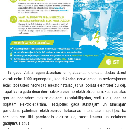
***
Ik gadu Valsts ugunsdzēsības un glābšanas dienests dodas dzēst
vairāk nekā 1000 ugunsgrēku, kas dažādās dzīvojamās un nedzīvojamās
ēkās izcēlušies nedrošas elektroinstalācijas vai bojātu elektroierīču dēļ.
Tāpat katru gadu desmitiem cilvēku cieš no elektrotraumām, kas saistītas
gan ar nedrošām elektroietaisēm (kontaktligzdas, vadi u.c.), gan ar
bojātām elektroiekārtām. Iestājoties gada aukstajam un tumšajam
periodam, palielinās elektroierīču lietošanas intensitāte mājokļos, kā
rezultātā var tikt pārslogots elektrotīkls, radot traumu un nelaimes
gadījumu riskus.