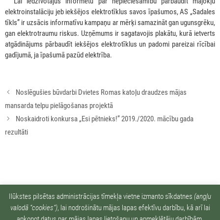
***
Lai iedzīvotājus informētu par nepieciešamību pārbaudīt mājokļu
elektroinstalāciju jeb iekšējos elektrotīklus savos īpašumos, AS „Sadales
tīkls” ir uzsācis informatīvu kampaņu ar mērķi samazināt gan ugunsgrēku,
gan elektrotraumu riskus. Uzņēmums ir sagatavojis plakātu, kurā ietverts
atgādinājums pārbaudīt iekšējos elektrotīklus un padomi pareizai rīcībai
gadījumā, ja īpašumā pazūd elektrība.
Rakstu
Noslēgušies būvdarbi Dvietes Romas katoļu draudzes mājas
navigācija
mansarda telpu pielāgošanas projektā
Noskaidroti konkursa „Esi pētnieks!” 2019./2020. mācību gada
rezultāti
Ziņu arhīvs:
Ilūkstes pilsētas administrācijas tīmekļa vietne izmanto sīkdatnes
(angļu
valodā “cookies“)
, lai nodrošinātu mājas lapas efektīvu darbību, kā arī lai
apkopot datus par mājas lapas lietošanu un apmeklētāju darbībām.