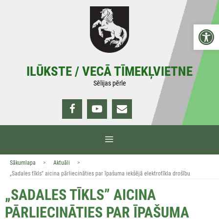
Doties
uz
Open 
saturu
ILŪKSTE / VECĀ TĪMEKĻVIETNE
Sēlijas pērle
IZVĒLNE
>
>
Sākumlapa
Aktuāli
„Sadales tīkls” aicina pārliecināties par īpašuma iekšējā elektrotīkla drošību
„SADALES TĪKLS” AICINA
PĀRLIECINĀTIES PAR ĪPAŠUMA