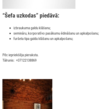
“Šefa uzkodas” piedāvā:
izbraukuma galdu klāšanu;
semināru, korporatīvo pasākumu ēdināšanu un apkalpošanu;
furšeta tipa galdu klāšanu un apkalpošanu;
Pēc iepriekšēja pieraksta.
Tālrunis: +37122138869