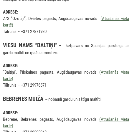
ADRESE:
Z/S “Ozolāji”, Dvietes pagasts, Augšdaugavas novads
(Atrašanās vieta
kartē)
Tālrunis – +371 27871930
VIESU NAMS “BALTIŅI”
– šefpavārs no Spānijas pārsteigs ar
gardu maltīti un īpašu atmosfēru.
ADRESE:
“Baltiņi”, Pilskalnes pagasts, Augšdaugavas novads
(Atrašanās vieta
kartē)
Tālrunis – +371 29976671
BEBRENES MUIŽA
–
nobaudi gardu un sātīgu maltīti.
ADRESE:
Bebrene, Bebrenes pagasts, Augšdaugavas novads
(Atrašanās vieta
kartē)