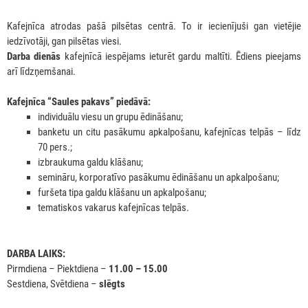
Kafejnīca atrodas pašā pilsētas centrā. To ir iecienījuši gan vietējie
iedzīvotāji, gan pilsētas viesi.
Darba dienās
kafejnīcā iespējams ieturēt gardu maltīti. Ēdiens pieejams
arī līdzņemšanai.
Kafejnīca “Saules pakavs” piedāvā:
individuālu viesu un grupu ēdināšanu;
banketu un citu pasākumu apkalpošanu, kafejnīcas telpās – līdz
70 pers.;
izbraukuma galdu klāšanu;
semināru, korporatīvo pasākumu ēdināšanu un apkalpošanu;
furšeta tipa galdu klāšanu un apkalpošanu;
tematiskos vakarus kafejnīcas telpās.
DARBA LAIKS:
Pirmdiena – Piektdiena –
11.00 – 15.00
Sestdiena, Svētdiena –
slēgts