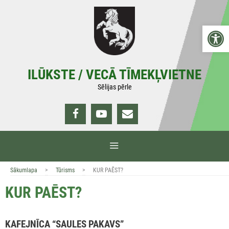
Doties
uz
Open 
saturu
ILŪKSTE / VECĀ TĪMEKĻVIETNE
Sēlijas pērle
IZVĒLNE
>
>
Sākumlapa
Tūrisms
KUR PAĒST?
KUR PAĒST?
KAFEJNĪCA “SAULES PAKAVS”