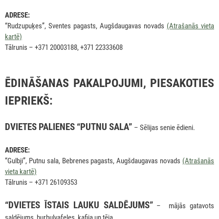
ADRESE:
“Rudzupuķes”, Sventes pagasts, Augšdaugavas novads
(Atrašanās vieta
kartē)
Tālrunis – +371 20003188, +371 22333608
ĒDINĀŠANAS PAKALPOJUMI, PIESAKOTIES
IEPRIEKŠ:
DVIETES PALIENES “PUTNU SALA”
– Sēlijas senie ēdieni.
ADRESE:
“Gulbji”, Putnu sala, Bebrenes pagasts, Augšdaugavas novads
(Atrašanās
vieta kartē)
Tālrunis – +371 26109353
“DVIETES ĪSTAIS LAUKU SALDĒJUMS”
– mājās gatavots
saldējums, burbuļvafeles, kafija un tēja.