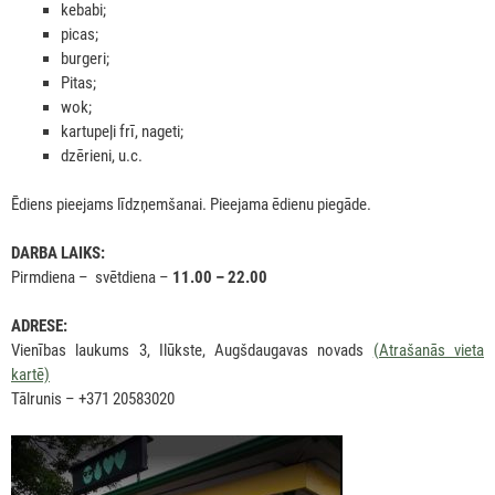
kebabi;
picas;
burgeri;
Pitas;
wok;
kartupeļi frī, nageti;
dzērieni, u.c.
Ēdiens pieejams līdzņemšanai. Pieejama ēdienu piegāde.
DARBA LAIKS:
Pirmdiena – svētdiena –
11.00 – 22.00
ADRESE:
Vienības laukums 3, Ilūkste, Augšdaugavas novads
(Atrašanās vieta
kartē)
Tālrunis – +371 20583020