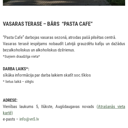
VASARAS TERASE – BĀRS “PASTA CAFE”
“Pasta Cafe” darbojas vasaras sezonā, atrodas pašā pilsētas centrā.
Vasaras terasē iespējams nobaudīt Latvijā grauzdētu kafiju un dažādus
bezalkoholiskus un alkoholiskus dzērienus.
*Suņiem draudzīga vieta*
DARBA LAIKS*:
sīkāka informācija par darba laikiem skatīt soc.tīklos
* lietus laikā – slēgts
ADRESE:
Vienības laukums 5, Ilūkste, Augšdaugavas novads
(Atrašanās vieta
kartē)
e-pasts –
info@vn5.lv