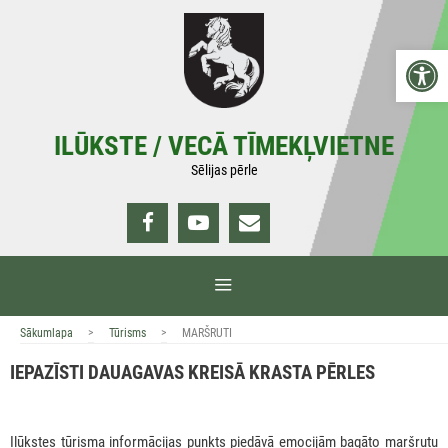
Doties
uz
Open 
saturu
ILŪKSTE / VECĀ TĪMEKĻVIETNE
Sēlijas pērle
IZVĒLNE
>
>
Sākumlapa
Tūrisms
MARŠRUTI
IEPAZĪSTI DAUAGAVAS KREISĀ KRASTA PĒRLES
Ilūkstes tūrisma informācijas punkts piedāvā emocijām bagāto maršrutu