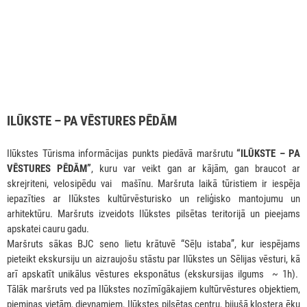
ILŪKSTE – PA VĒSTURES PĒDĀM
Ilūkstes Tūrisma informācijas punkts piedāvā maršrutu
“ILŪKSTE – PA
VĒSTURES PĒDĀM”
, kuru var veikt gan ar kājām, gan braucot ar
skrejriteni, velosipēdu vai mašīnu. Maršruta laikā tūristiem ir iespēja
iepazīties ar Ilūkstes kultūrvēsturisko un reliģisko mantojumu un
arhitektūru. Maršruts izveidots Ilūkstes pilsētas teritorijā un pieejams
apskatei cauru gadu.
Maršruts sākas BJC seno lietu krātuvē “Sēļu istaba”, kur iespējams
pieteikt ekskursiju un aizraujošu stāstu par Ilūkstes un Sēlijas vēsturi, kā
arī apskatīt unikālus vēstures eksponātus (ekskursijas ilgums ~ 1h).
Tālāk maršruts ved pa Ilūkstes nozīmīgākajiem kultūrvēstures objektiem,
piemiņas vietām, dievnamiem, Ilūkstes pilsētas centru, bijušā klostera ēku