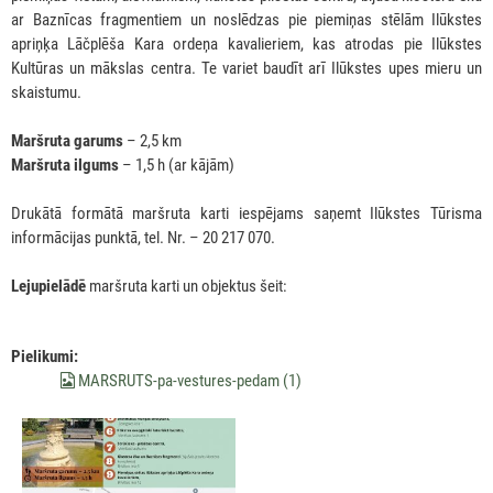
ar Baznīcas fragmentiem un noslēdzas pie piemiņas stēlām Ilūkstes
apriņķa Lāčplēša Kara ordeņa kavalieriem, kas atrodas pie Ilūkstes
Kultūras un mākslas centra. Te variet baudīt arī Ilūkstes upes mieru un
skaistumu.
Maršruta garums
– 2,5 km
Maršruta ilgums
– 1,5 h (ar kājām)
Drukātā formātā maršruta karti iespējams saņemt Ilūkstes Tūrisma
informācijas punktā, tel. Nr. – 20 217 070.
Lejupielādē
maršruta karti un objektus šeit:
Pielikumi:
MARSRUTS-pa-vestures-pedam (1)