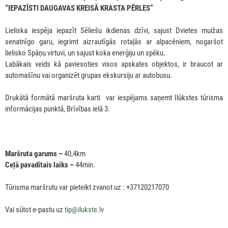
“IEPAZĪSTI DAUGAVAS KREISĀ KRASTA PĒRLES”
Lieliska iespēja iepazīt Sēliešu ikdienas dzīvi, sajust Dvietes muižas
senatnīgo garu, iegrimt aizrautīgās rotaļās ar alpacēniem, nogaršot
lielisko Spāņu virtuvi, un sajust koka enerģiju un spēku.
Labākais veids kā paviesoties visos apskates objektos, ir braucot ar
automašīnu vai organizēt grupas ekskursiju ar autobusu.
Drukātā formātā maršruta karti var iespējams saņemt Ilūkstes tūrisma
informācijas punktā, Brīvības ielā 3.
Maršruta garums –
40,4km
Ceļā pavadītais laiks –
44min.
Tūrisma maršrutu var pieteikt zvanot uz : +37120217070
Vai sūtot e-pastu uz
tip@ilukste.lv