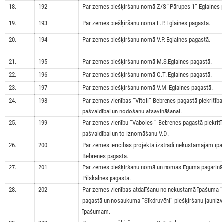
18.
192
Par zemes piešķiršanu nomā Z/S ‘’Pārupes 1’’ Eglaines 
19.
193
Par zemes piešķiršanu nomā E.P. Eglaines pagastā.
20.
194
Par zemes piešķiršanu nomā V.P. Eglaines pagastā.
21.
195
Par zemes piešķiršanu nomā M.S.Eglaines pagastā.
22.
196
Par zemes piešķiršanu nomā G.T. Eglaines pagastā.
23.
197
Par zemes piešķiršanu nomā V.M. Eglaines pagastā.
24.
198
Par zemes vienības ‘’Vītoli’’ Bebrenes pagastā piekritīb
pašvaldībai un nodošanu atsavināšanai.
25.
199
Par zemes vienību ‘’Vaboles ’’ Bebrenes pagastā piekrit
pašvaldībai un to iznomāšanu V.D..
26.
200
Par zemes ierīcības projekta izstrādi nekustamajam īpa
Bebrenes pagastā.
27.
201
Par zemes piešķiršanu nomā un nomas līguma pagarināša
Pilskalnes pagastā.
28.
202
Par zemes vienības atdalīšanu no nekustamā īpašuma ‘’
pagastā un nosaukuma ‘’Sīkdruvēni’’ piešķiršanu jauniz
īpašumam.