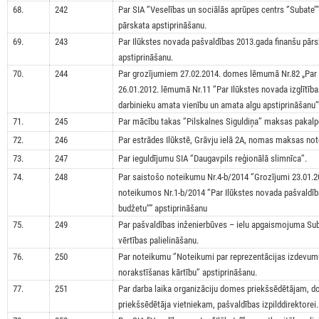
68.
242
Par SIA ‘’Veselības un sociālās aprūpes centrs ‘’Subate’’
pārskata apstiprināšanu.
69.
243
Par Ilūkstes novada pašvaldības 2013.gada finanšu pār
apstiprināšanu.
70.
244
Par grozījumiem 27.02.2014. domes lēmumā Nr.82 „Par
26.01.2012. lēmumā Nr.11 ‘’Par Ilūkstes novada izglītība
darbinieku amata vienību un amata algu apstiprināšanu’’
71.
245
Par mācību takas ‘’Pilskalnes Siguldiņa’’ maksas pakal
72.
246
Par estrādes Ilūkstē, Grāvju ielā 2A, nomas maksas not
73.
247
Par ieguldījumu SIA ‘’Daugavpils reģionālā slimnīca’’.
74.
248
Par saistošo noteikumu Nr.4-b/2014 ‘’Grozījumi 23.01.2
noteikumos Nr.1-b/2014 ‘’Par Ilūkstes novada pašvaldī
budžetu’’” apstiprināšanu
75.
249
Par pašvaldības inženierbūves – ielu apgaismojuma Sub
vērtības palielināšanu.
76.
250
Par noteikumu ‘’Noteikumi par reprezentācijas izdevum
norakstīšanas kārtību’’ apstiprināšanu.
77.
251
Par darba laika organizāciju domes priekšsēdētājam, 
priekšsēdētāja vietniekam, pašvaldības izpilddirektorei.