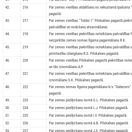
42.
216
Par zemes vienības atdalīšanu no nekustamā īpašuma ‘’M
pagastā.
43.
217
Par zemes vienības ‘’Tutāni 1’’ Pilskalnes pagastā piekr
pašvaldībai un nodošanu atsavināšanai.
44.
218
Par zemes vienības piekritības noteikšanu pašvaldībai 
neizpirktās zemes nomas līguma pagarināšanu R.K.
45.
219
Par zemes vienības piekritības noteikšanu pašvaldībai
pirmtiesību izbeigšanu R.S. Pilskalnes pagastā.
46.
220
Par zemes vienības Pilskalnes pagastā piekritības note
un tās iznomāšanu A.P.
47.
221
Par zemes vienības piekritības noteikšanu pašvaldībai
iznomāšanu S.K. Pilskalnes pagastā.
48.
222
Par zemes nomas līguma pagarināšanu k/s ‘’Dubezers’’ 
pagastā.
49.
223
Par zemes piešķiršanu nomā G.L. Pilskalnes pagastā.
50.
224
Par zemes piešķiršanu nomā L.J.
Pilskalnes pagastā.
51.
225
Par zemes piešķiršanu nomā I.V. Pilskalnes pagastā.
52.
226
Par zemes piešķiršanu nomā A.B. Pilskalnes pagastā.
53.
227
Par zemes piešķiršanu nomā J.S. Pilskalnes pagastā.