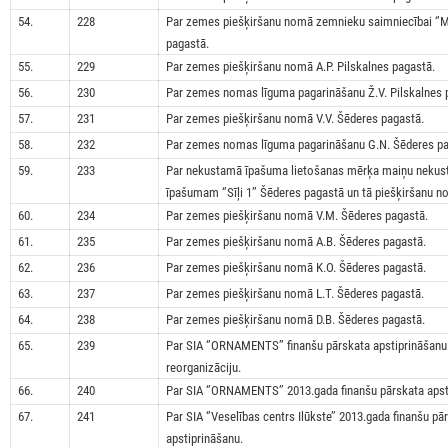
54.
228
Par zemes piešķiršanu nomā zemnieku saimniecībai ‘’Ma
pagastā.
55.
229
Par zemes piešķiršanu nomā A.P. Pilskalnes pagastā.
56.
230
Par zemes nomas līguma pagarināšanu Ž.V. Pilskalnes 
57.
231
Par zemes piešķiršanu nomā V.V. Šēderes pagastā.
58.
232
Par zemes nomas līguma pagarināšanu G.N. Šēderes pa
59.
233
Par nekustamā īpašuma lietošanas mērķa maiņu neku
īpašumam ‘’Sīļi 1’’ Šēderes pagastā un tā piešķiršanu n
60.
234
Par zemes piešķiršanu nomā V.M. Šēderes pagastā.
61.
235
Par zemes piešķiršanu nomā A.B. Šēderes pagastā.
62.
236
Par zemes piešķiršanu nomā K.O. Šēderes pagastā.
63.
237
Par zemes piešķiršanu nomā L.T. Šēderes pagastā.
64.
238
Par zemes piešķiršanu nomā D.B. Šēderes pagastā.
65.
239
Par SIA ‘’ORNAMENTS’’ finanšu pārskata apstiprināšanu
reorganizāciju.
66.
240
Par SIA ‘’ORNAMENTS’’ 2013.gada finanšu pārskata apst
67.
241
Par SIA ‘’Veselības centrs Ilūkste’’ 2013.gada finanšu pā
apstiprināšanu.