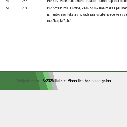
78.
252
Par SIA ‘’Veselības centrs ‘’Ilūkste’’’’ pamatkapitāla pali
79.
253
Par noteikumu ”Kārtība, kādā nosakāma maksa par medī
izmantošanu Ilūkstes novada pašvaldībai piederošās va
medību platībās”.
Piekļūstamība
| ©2026 Ilūkste. Visas tiesības aizsargātas.