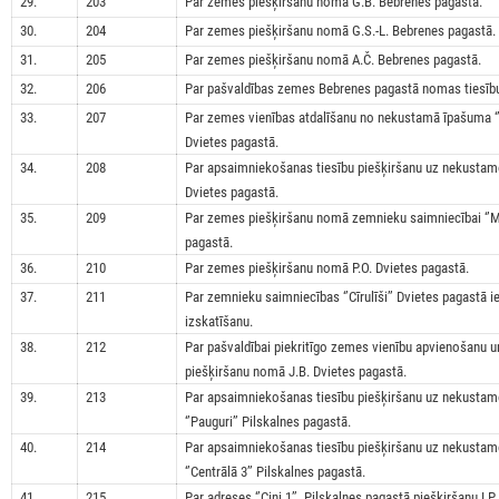
29.
203
Par zemes piešķiršanu nomā G.B. Bebrenes pagastā.
30.
204
Par zemes piešķiršanu nomā G.S.-L. Bebrenes pagastā.
31.
205
Par zemes piešķiršanu nomā A.Č. Bebrenes pagastā.
32.
206
Par pašvaldības zemes Bebrenes pagastā nomas tiesību 
33.
207
Par zemes vienības atdalīšanu no nekustamā īpašuma ‘
Dvietes pagastā.
34.
208
Par apsaimniekošanas tiesību piešķiršanu uz nekustamo 
Dvietes pagastā.
35.
209
Par zemes piešķiršanu nomā zemnieku saimniecībai ‘’M
pagastā.
36.
210
Par zemes piešķiršanu nomā P.O. Dvietes pagastā.
37.
211
Par zemnieku saimniecības ‘’Cīrulīši’’ Dvietes pagastā 
izskatīšanu.
38.
212
Par pašvaldībai piekritīgo zemes vienību apvienošanu 
piešķiršanu nomā J.B. Dvietes pagastā.
39.
213
Par apsaimniekošanas tiesību piešķiršanu uz nekusta
‘’Pauguri’’ Pilskalnes pagastā.
40.
214
Par apsaimniekošanas tiesību piešķiršanu uz nekusta
‘’Centrālā 3’’ Pilskalnes pagastā.
41.
215
Par adreses ‘’Ciņi 1’’, Pilskalnes pagastā piešķiršanu I.