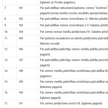
Eglaines un Prodes pagastos.
7.
181
Par pašvaldības nekustamā īpašuma- zemes ‘’Dzelmes’’,
pagastā nomas tiesību izsoles rezultātu apstiprināšanu
8.
182
Par pašvaldības zemes iznomāšanu I.E. Ilūkstes pilsētā
9.
183
Par pašvaldības zemes iznomāšanu Z.V. Subates pilsēt
10.
184
Par zemes nomas tiesību piešķiršanu F.K. Subates pilsē
11.
185
Par īpašumu nosaukumu un adrešu piešķiršanu pašval
Ilūkstes novadā.
12.
186
Par pašvaldībai piekritīgo zemes vienību platību preci
pagastā.
13.
187
Par pašvaldībai piekritīgo zemes vienību platību preciz
pagastā.
14.
188
Par zemes vienību piekritības noteikšanu pašvaldībai B
pagastos.
15.
189
Par zemes vienību piekritības noteikšanu pašvaldībai u
Bebrenes pagastā.
16.
190
Par zemes vienību piekritības noteikšanu pašvaldībai u
Eglaines pagastā.
17.
191
Par zemes piešķiršanu nomā V.B. Eglaines pagastā.