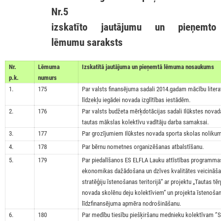
Nr.5
izskatīto jautājumu un pieņemto
lēmumu saraksts
Nr.
Lēmuma
Izskatītā jautājuma un pieņemtā lēmuma no
p.k.
numurs
1.
175
Par valsts finansējuma sadali 2014.gadam mācību liter
līdzekļu iegādei novada izglītības iestādēm.
2.
176
Par valsts budžeta mērķdotācijas sadali Ilūkstes novad
tautas mākslas kolektīvu vadītāju darba samaksai.
3.
177
Par grozījumiem Ilūkstes novada sporta skolas noliku
4.
178
Par bērnu nometnes organizēšanas atbalstīšanu.
5.
179
Par piedalīšanos ES ELFLA Lauku attīstības programm
ekonomikas dažādošana un dzīves kvalitātes veicināšan
stratēģiju īstenošanas teritorijā” ar projektu „Tautas tē
novada skolēnu deju kolektīviem” un projekta īstenoša
līdzfinansējuma apmēra nodrošināšanu.
6.
180
Par medību tiesību piešķiršanu mednieku kolektīvam ‘’S