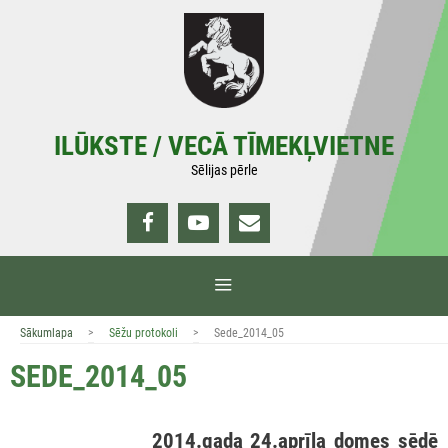
Doties
uz
saturu
ILŪKSTE / VECĀ TĪMEKĻVIETNE
Sēlijas pērle
IZVĒLNE
>
>
Sākumlapa
Sēžu protokoli
Sede_2014_05
SEDE_2014_05
2014.gada 24.aprīļa domes sēdē