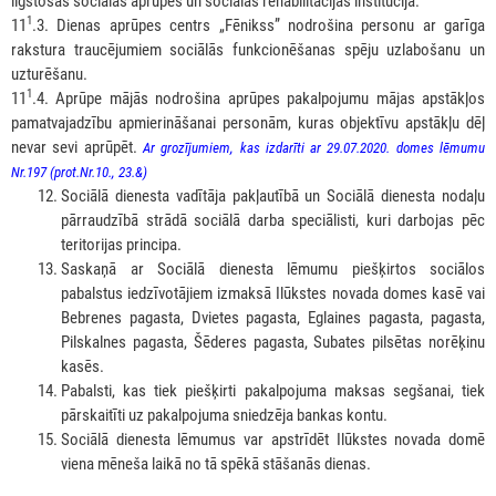
ilgstošas sociālās aprūpes un sociālās rehabilitācijas institūcijā.
1
11
.3. Dienas aprūpes centrs „Fēnikss” nodrošina personu ar garīga
rakstura traucējumiem sociālās funkcionēšanas spēju uzlabošanu un
uzturēšanu.
1
11
.4. Aprūpe mājās nodrošina aprūpes pakalpojumu mājas apstākļos
pamatvajadzību apmierināšanai personām, kuras objektīvu apstākļu dēļ
nevar sevi aprūpēt.
Ar grozījumiem, kas izdarīti ar 29.07.2020. domes lēmumu
Nr.197 (prot.Nr.10., 23.&)
Sociālā dienesta vadītāja pakļautībā un Sociālā dienesta nodaļu
pārraudzībā strādā sociālā darba speciālisti, kuri darbojas pēc
teritorijas principa.
Saskaņā ar Sociālā dienesta lēmumu piešķirtos sociālos
pabalstus iedzīvotājiem izmaksā Ilūkstes novada domes kasē vai
Bebrenes pagasta, Dvietes pagasta, Eglaines pagasta, pagasta,
Pilskalnes pagasta, Šēderes pagasta, Subates pilsētas norēķinu
kasēs.
Pabalsti, kas tiek piešķirti pakalpojuma maksas segšanai, tiek
pārskaitīti uz pakalpojuma sniedzēja bankas kontu.
Sociālā dienesta lēmumus var apstrīdēt Ilūkstes novada domē
viena mēneša laikā no tā spēkā stāšanās dienas.