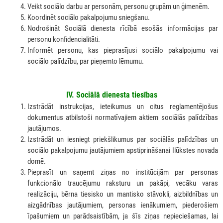
Veikt sociālo darbu ar personām, personu grupām un ģimenēm.
Koordinēt sociālo pakalpojumu sniegšanu.
Nodrošināt Sociālā dienesta rīcībā esošās informācijas par
personu konfidencialitāti.
Informēt personu, kas pieprasījusi sociālo pakalpojumu vai
sociālo palīdzību, par pieņemto lēmumu.
IV. Sociālā dienesta tiesības
Izstrādāt instrukcijas, ieteikumus un citus reglamentējošus
dokumentus atbilstoši normatīvajiem aktiem sociālās palīdzības
jautājumos.
Izstrādāt un iesniegt priekšlikumus par sociālās palīdzības un
sociālo pakalpojumu jautājumiem apstiprināšanai Ilūkstes novada
domē.
Pieprasīt un saņemt ziņas no institūcijām par personas
funkcionālo traucējumu raksturu un pakāpi, vecāku varas
realizāciju, bērna tiesisko un mantisko stāvokli, aizbildnības un
aizgādnības jautājumiem, personas ienākumiem, piederošiem
īpašumiem un parādsaistībām, ja šīs ziņas nepieciešamas, lai