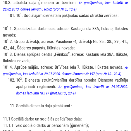
10.3. atbalsta daļa ģimenēm ar bērniem.
Ar grozījumiem, kas izdarīti ar
28.02.2013. domes lēmumu Nr.62 (prot.Nr.3., 13.&)
1
10
. Sociālajam dienestam pakļautas šādas struktūrvienības:
1
10
.1. Specializētās darbnīcas, adrese: Kastaņu iela 38A, Ilūkste, Ilūkstes
novads;
1
10
.2. Grupu dzīvokļi, adrese: Pašuliene -4, dzīvokļi Nr. 36., 38., 39., 41.,
42., 44., Šēderes pagasts, Ilūkstes novads;
1
10
.3. Dienas aprūpes centrs „Fēnikss”, adrese: Kastaņu iela 38A, Ilūkste,
Ilūkstes novads;
1
10
.4. Aprūpe mājās, adrese: Brīvības iela 7, Ilūkste, Ilūkstes novads.
Ar
grozījumiem, kas izdarīti ar 29.07.2020. domes lēmumu Nr.197 (prot.Nr.10., 23.&)
2
10
. Dienesta struktūrvienību darbību nosaka Dienesta vadītāja
apstiprināti reglamenti.
Ar grozījumiem, kas izdarīti ar 29.07.2020.
domes lēmumu Nr.197 (prot.Nr.10., 23.&)
Sociālā dienesta daļu pienākumi :
11.1
Sociālā darba un sociālās palīdzības daļa:
11.1.1. veic sociālo darbu ar personām (ģimenēm);