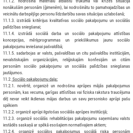
11.1.2. nodrošina materiālu atbalstu trūkumā vai krīzes situācijā
nonākušām personām (ģimenēm), lai nodrošinātu to pamatvajadzības un
veicinātu darbspējīgo personu līdzdarbību savas situācijas uzlabošanā;
11.1.3. izstrādā kritērijus kvalitatīvas sociālo pakalpojumu un sociālās
palīdzības sniegšanai;
11.1.4. izstrādā sociālā darba un sociālo pakalpojumu attīstības
koncepcijas, mērķprogrammas un priekšlikumus jaunu sociālo
pakalpojumu ieviešanai pašvaldībā;
11.1.5. sadarbojas ar valsts, pašvaldības un citu pašvaldību institūcijām,
nevalstiskajām organizācijām, reliģiskajām konfesijām un citām
personām sociālo pakalpojumu un sociālās palīdzības sniegšanas
jautājumos.
11.2.
Sociālo pakalpojumu daļa
:
11.2.1. novērtē, organizē un nodrošina aprūpes mājās pakalpojumus
personām, kas vecuma, garīgas attīstības vai fiziska rakstura traucējuma
dēļ nevar veikt ikdienas mājas darbus un savu personisko aprūpi pašu
spēkiem
11.2.2. organizē aprūpi ilgstošas sociālās aprūpes institūcijā;
11.2.3. organizē sociālās rehabilitācijas pakalpojumu saņemšanu valsts
iestādēs saskaņā ar spēkā esošajiem normatīvajiem aktiem;
11.2.4. organizē sociālos pakalpojumus sociālā riska personām