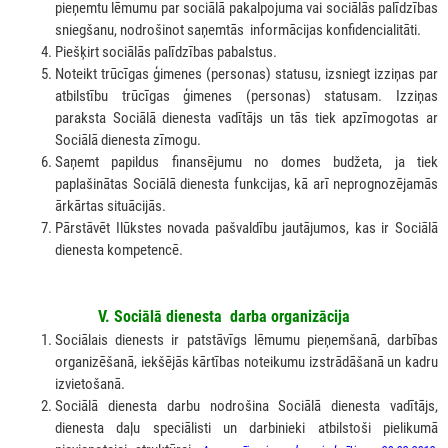
pieņemtu lēmumu par sociālā pakalpojuma vai sociālās palīdzības
sniegšanu, nodrošinot saņemtās informācijas konfidencialitāti.
Piešķirt sociālās palīdzības pabalstus.
Noteikt trūcīgas ģimenes (personas) statusu, izsniegt izziņas par
atbilstību trūcīgas ģimenes (personas) statusam. Izziņas
paraksta Sociālā dienesta vadītājs un tās tiek apzīmogotas ar
Sociālā dienesta zīmogu.
Saņemt papildus finansējumu no domes budžeta, ja tiek
paplašinātas Sociālā dienesta funkcijas, kā arī neprognozējamās
ārkārtas situācijās.
Pārstāvēt Ilūkstes novada pašvaldību jautājumos, kas ir Sociālā
dienesta kompetencē.
V. Sociālā dienesta darba organizācija
Sociālais dienests ir patstāvīgs lēmumu pieņemšanā, darbības
organizēšanā, iekšējās kārtības noteikumu izstrādāšanā un kadru
izvietošanā.
Sociālā dienesta darbu nodrošina Sociālā dienesta vadītājs,
dienesta daļu speciālisti un darbinieki atbilstoši pielikumā