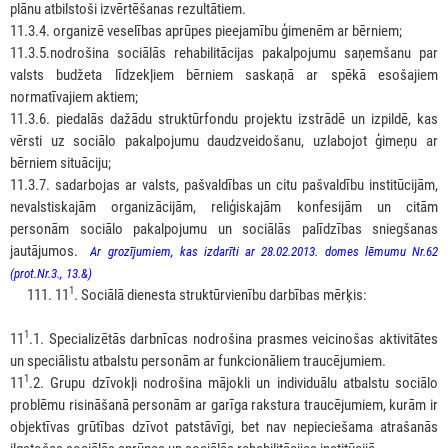
plānu atbilstoši izvērtēšanas rezultātiem.
11.3.4. organizē veselības aprūpes pieejamību ģimenēm ar bērniem;
11.3.5.nodrošina sociālās rehabilitācijas pakalpojumu saņemšanu par
valsts budžeta līdzekļiem bērniem saskaņā ar spēkā esošajiem
normatīvajiem aktiem;
11.3.6. piedalās dažādu struktūrfondu projektu izstrādē un izpildē, kas
vērsti uz sociālo pakalpojumu daudzveidošanu, uzlabojot ģimeņu ar
bērniem situāciju;
11.3.7. sadarbojas ar valsts, pašvaldības un citu pašvaldību institūcijām,
nevalstiskajām organizācijām, reliģiskajām konfesijām un citām
personām sociālo pakalpojumu un sociālās palīdzības sniegšanas
jautājumos.
Ar grozījumiem, kas izdarīti ar 28.02.2013. domes lēmumu Nr.62
(prot.Nr.3., 13.&)
1
11
. Sociālā dienesta struktūrvienību darbības mērķis:
1
11
.1. Specializētās darbnīcas nodrošina prasmes veicinošas aktivitātes
un speciālistu atbalstu personām ar funkcionāliem traucējumiem.
1
11
.2. Grupu dzīvokļi nodrošina mājokli un individuālu atbalstu sociālo
problēmu risināšanā personām ar garīga rakstura traucējumiem, kurām ir
objektīvas grūtības dzīvot patstāvīgi, bet nav nepieciešama atrašanās