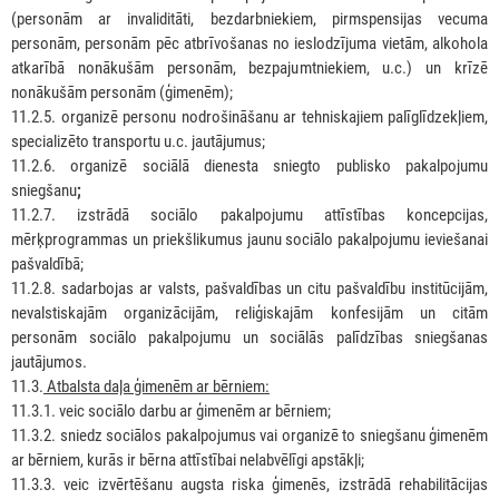
(personām ar invaliditāti, bezdarbniekiem, pirmspensijas vecuma
personām, personām pēc atbrīvošanas no ieslodzījuma vietām, alkohola
atkarībā nonākušām personām, bezpajumtniekiem, u.c.) un krīzē
nonākušām personām (ģimenēm);
11.2.5. organizē personu nodrošināšanu ar tehniskajiem palīglīdzekļiem,
specializēto transportu u.c. jautājumus;
11.2.6. organizē sociālā dienesta sniegto publisko pakalpojumu
sniegšanu
;
11.2.7. izstrādā sociālo pakalpojumu attīstības koncepcijas,
mērķprogrammas un priekšlikumus jaunu sociālo pakalpojumu ieviešanai
pašvaldībā;
11.2.8. sadarbojas ar valsts, pašvaldības un citu pašvaldību institūcijām,
nevalstiskajām organizācijām, reliģiskajām konfesijām un citām
personām sociālo pakalpojumu un sociālās palīdzības sniegšanas
jautājumos.
11.3.
Atbalsta daļa ģimenēm ar bērniem:
11.3.1. veic sociālo darbu ar ģimenēm ar bērniem;
11.3.2. sniedz sociālos pakalpojumus vai organizē to sniegšanu ģimenēm
ar bērniem, kurās ir bērna attīstībai nelabvēlīgi apstākļi;
11.3.3. veic izvērtēšanu augsta riska ģimenēs, izstrādā rehabilitācijas