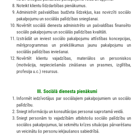
Noteikt klientu līdzdarbības pienākumus.
Administrēt pašvaldības budžeta līdzekļus, kas novirzīti sociālo
pakalpojumu un sociālās palīdzības sniegšanai.
Novērtēt sociālā dienesta administrēto un pašvaldības finansēto
sociālo pakalpojumu un sociālās palīdzības kvalitāti.
Izstrādāt un ieviest sociālo pakalpojumu attīstības koncepcijas,
mērķprogrammas un priekšlikumus jaunu pakalpojumu un
sociālās palīdzības ieviešanai.
Novērtēt klientu vajadzības, materiālos un personiskos
(motivācija, nepieciešamās zināšanas un prasmes, izglītība,
profesija u.c.) resursus.
III. Sociālā dienesta pienākumi
Informēt iedzīvotājus par sociālajiem pakalpojumiem un sociālo
palīdzību.
Sniegt informāciju un konsultācijas personai saprotamā veidā.
Sniegt personām to vajadzībām atbilstošu sociālo palīdzību un
sociālos pakalpojumus, lai sekmētu krīzes situācijas pārvarēšanu
un veicinātu šo personu iekļaušanos sabiedrībā.