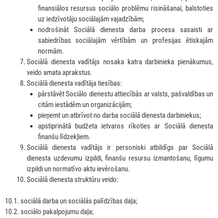
finansiālos resursus sociālo problēmu risināšanai, balstoties
uz iedzīvotāju sociālajām vajadzībām;
nodrošināt Sociālā dienesta darba procesa sasaisti ar
sabiedrības sociālajām vērtībām un profesijas ētiskajām
normām.
Sociālā dienesta vadītājs nosaka katra darbinieka pienākumus,
veido amata aprakstus.
Sociālā dienesta vadītāja tiesības:
pārstāvēt Sociālo dienestu attiecībās ar valsts, pašvaldības un
citām iestādēm un organizācijām;
pieņemt un atbrīvot no darba sociālā dienesta darbiniekus;
apstiprinātā budžeta ietvaros rīkoties ar Sociālā dienesta
finanšu līdzekļiem.
Sociālā dienesta vadītājs ir personiski atbildīgs par Sociālā
dienesta uzdevumu izpildi, finanšu resursu izmantošanu, līgumu
izpildi un normatīvo aktu ievērošanu.
Sociālā dienesta struktūru veido:
10.1. sociālā darba un sociālās palīdzības daļa;
10.2. sociālo pakalpojumu daļa;