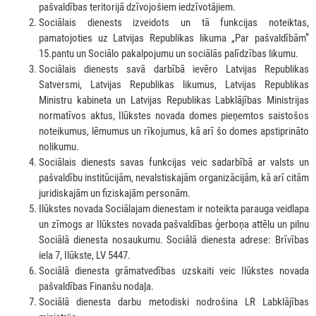
pašvaldības teritorijā dzīvojošiem iedzīvotājiem.
Sociālais dienests izveidots un tā funkcijas noteiktas,
pamatojoties uz Latvijas Republikas likuma „Par pašvaldībām”
15.pantu un Sociālo pakalpojumu un sociālās palīdzības likumu.
Sociālais dienests savā darbībā ievēro Latvijas Republikas
Satversmi, Latvijas Republikas likumus, Latvijas Republikas
Ministru kabineta un Latvijas Republikas Labklājības Ministrijas
normatīvos aktus, Ilūkstes novada domes pieņemtos saistošos
noteikumus, lēmumus un rīkojumus, kā arī šo domes apstiprināto
nolikumu.
Sociālais dienests savas funkcijas veic sadarbībā ar valsts un
pašvaldību institūcijām, nevalstiskajām organizācijām, kā arī citām
juridiskajām un fiziskajām personām.
Ilūkstes novada Sociālajam dienestam ir noteikta parauga veidlapa
un zīmogs ar Ilūkstes novada pašvaldības ģerboņa attēlu un pilnu
Sociālā dienesta nosaukumu. Sociālā dienesta adrese: Brīvības
iela 7, Ilūkste, LV 5447.
Sociālā dienesta grāmatvedības uzskaiti veic Ilūkstes novada
pašvaldības Finanšu nodaļa.
Sociālā dienesta darbu metodiski nodrošina LR Labklājības