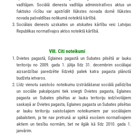
vadītājam. Sociālā dienesta vadītāja administratīvos aktus un
faktisko rīcību var apstrīdēt Ilūkstes novada domē Ilūkstes
novada pašvaldības nolikumā noteiktā kārtībā.
Sociālais dienests uzskaites un atskaites kārtību veic Latvijas
Republikas normatīvajos aktos noteiktā kārtībā.
VIII. Citi noteikumi
Dvietes pagastā, Eglaines pagastā un Subates pilsētā ar lauku
teritoriju no 2009. gada 1. jūlija līdz 31. decembrim sociālajai
aizsardzībai paredzētie līdzekļi paliek katra pagasta plānotā
budžeta ietvaros.
Līdz vienotu saistošo noteikumu izstrādāšanai sociālā palīdzība
un sociālie pakalpojumi tiek sniegti Dvietes pagasta, Eglaines
pagasta un Subates pilsētas ar lauku teritoriju iedzīvotājiem
saskaņā ar Dvietes pagasta, Eglaines pagasta un Subates pilsētas
ar lauku teritoriju saistošajiem noteikumiem par sociālajiem
pabalstiem, ja tie nav pretrunā ar spēkā esošiem normatīvajiem
aktiem un tiesību normām, bet ne ilgāk kā līdz 2010. gada 1.
janvārim.