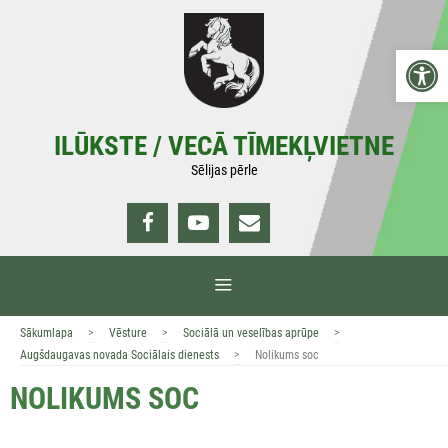
Doties
uz
Open 
saturu
ILŪKSTE / VECĀ TĪMEKĻVIETNE
Sēlijas pērle
IZVĒLNE
>
>
>
Sākumlapa
Vēsture
Sociālā un veselības aprūpe
>
Augšdaugavas novada Sociālais dienests
Nolikums soc
NOLIKUMS SOC