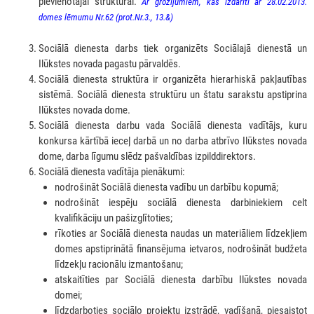
pievienotajai struktūrai.
Ar grozījumiem, kas izdarīti ar 28.02.2013.
domes lēmumu Nr.62 (prot.Nr.3., 13.&)
Sociālā dienesta darbs tiek organizēts Sociālajā dienestā un
Ilūkstes novada pagastu pārvaldēs.
Sociālā dienesta struktūra ir organizēta hierarhiskā pakļautības
sistēmā. Sociālā dienesta struktūru un štatu sarakstu apstiprina
Ilūkstes novada dome.
Sociālā dienesta darbu vada Sociālā dienesta vadītājs, kuru
konkursa kārtībā ieceļ darbā un no darba atbrīvo Ilūkstes novada
dome, darba līgumu slēdz pašvaldības izpilddirektors.
Sociālā dienesta vadītāja pienākumi:
nodrošināt Sociālā dienesta vadību un darbību kopumā;
nodrošināt iespēju sociālā dienesta darbiniekiem celt
kvalifikāciju un pašizglītoties;
rīkoties ar Sociālā dienesta naudas un materiāliem līdzekļiem
domes apstiprinātā finansējuma ietvaros, nodrošināt budžeta
līdzekļu racionālu izmantošanu;
atskaitīties par Sociālā dienesta darbību Ilūkstes novada
domei;
līdzdarboties sociālo projektu izstrādē, vadīšanā, piesaistot