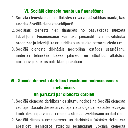
VI. Sociālā dienesta manta un finansēšana
Sociālā dienesta manta ir Ilūkstes novada pašvaldības manta, kas
atrodas Sociālā dienesta valdījumā.
Sociālais dienests tiek finansēts no pašvaldības budžeta
līdzekļiem. Finansēšanai var tikt piesaistīti arī nevalstisko
organizāciju līdzekļi, kā arī juridisko un fizisko personu ziedojumi.
Sociālā dienesta dibinātājs nodrošina iestādes uzturēšanu,
materiāli tehniskās bāzes pilnveidi un attīstību, atbilstoši
normatīvajos aktos noteiktām prasībām.
VII
. Sociālā dienesta darbības tiesiskuma nodrošināšanas
mehānisms
un pārskati par dienesta darbību
Sociālā dienesta darbības tiesiskumu nodrošina Sociālā dienesta
vadītājs. Sociālā dienesta vadītājs ir atbildīgs par iestādes iekšējās
kontroles un pārvaldes lēmumu sistēmas izveidošanu un darbību.
Sociālā dienesta amatpersonu un darbinieku faktisko rīcību var
apstrīdēt, iesniedzot attiecīgu iesniegumu Sociālā dienesta