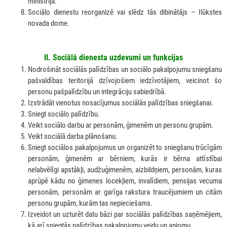
ministrija.
Sociālo dienestu reorganizē vai slēdz tās dibinātājs – Ilūkstes
novada dome.
II. Sociālā dienesta uzdevumi un funkcijas
Nodrošināt sociālās palīdzības un sociālo pakalpojumu sniegšanu
pašvaldības teritorijā dzīvojošiem iedzīvotājiem, veicinot šo
personu pašpalīdzību un integrāciju sabiedrībā.
Izstrādāt vienotus nosacījumus sociālās palīdzības sniegšanai.
Sniegt sociālo palīdzību.
Veikt sociālo darbu ar personām, ģimenēm un personu grupām.
Veikt sociālā darba plānošanu.
Sniegt sociālos pakalpojumus un organizēt to sniegšanu trūcīgām
personām, ģimenēm ar bērniem, kurās ir bērna attīstībai
nelabvēlīgi apstākļi, audžuģimenēm, aizbildņiem, personām, kuras
aprūpē kādu no ģimenes locekļiem, invalīdiem, pensijas vecuma
personām, personām ar garīga rakstura traucējumiem un citām
personu grupām, kurām tas nepieciešams.
Izveidot un uzturēt datu bāzi par sociālās palīdzības saņēmējiem,
kā arī sniegtās palīdzības pakalpojumu veidu un apjomu.