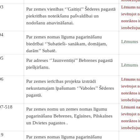
93
Lēmums nav
Par zemes vienības ‘’Gaitiņi’’ Šēderes pagastā
ievērojot 
piekritības noteikšanu pašvaldībai un
noteiktos 
nodošanu atsavināšanai.
ierobežoj
94
Par zemes nomas līguma pagarināšanu
Lēmums
biedrībai ‘’Subatieši- sanākam, domājam,
darām’’ Subatē.
95
Par adreses ‘’Jaunventiņi’’ Bebrenes pagastā
Lēmums
piešķiršanu.
96
Lēmums nav
Par zemes ierīcības projekta izstrādi
ievērojot 
nekustamajam īpašumam ‘’Vaboles’’ Šēderes
noteiktos 
pagastā.
ierobežoj
97-518
Lēmumi nav
Par zemes nomu un zemes nomas līgumu
ievērojot 
pagarināšanu Bebrenes, Eglaines, Pilskalnes
noteiktos 
un Dvietes pagastos .
ierobežoj
19
Par zemes nomas līguma pagarināšanu