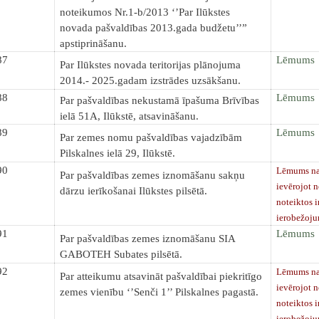
noteikumos Nr.1-b/2013 ‘’Par Ilūkstes
novada pašvaldības 2013.gada budžetu’’”
apstiprināšanu.
87
Lēmums
Par Ilūkstes novada teritorijas plānojuma
2014.- 2025.gadam izstrādes uzsākšanu.
88
Lēmums
Par pašvaldības nekustamā īpašuma Brīvības
ielā 51A, Ilūkstē, atsavināšanu.
89
Lēmums
Par zemes nomu pašvaldības vajadzībām
Pilskalnes ielā 29, Ilūkstē.
90
Lēmums nav
Par pašvaldības zemes iznomāšanu sakņu
ievērojot 
dārzu ierīkošanai Ilūkstes pilsētā.
noteiktos 
ierobežoj
91
Lēmums
Par pašvaldības zemes iznomāšanu SIA
GABOTEH Subates pilsētā.
92
Lēmums nav
Par atteikumu atsavināt pašvaldībai piekritīgo
ievērojot 
zemes vienību ‘’Senči 1’’ Pilskalnes pagastā.
noteiktos 
ierobežoj