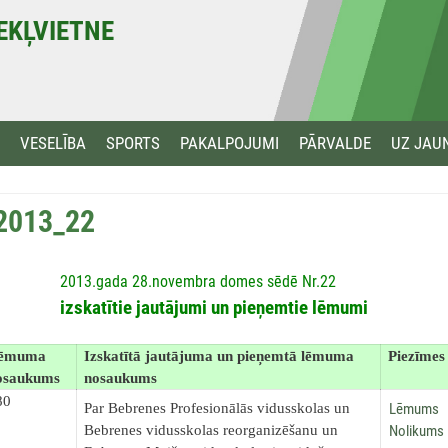
MEKĻVIETNE
VESELĪBA
SPORTS
PAKALPOJUMI
PĀRVALDE
UZ JAU
2013_22
2013.gada 28.novembra domes sēdē Nr.22
izskatītie jautājumi un pieņemtie lēmumi
ēmuma
Izskatītā jautājuma un pieņemtā lēmuma
Piezīmes
osaukums
nosaukums
80
Lēmums
Par Bebrenes Profesionālās vidusskolas un
Nolikums
Bebrenes vidusskolas reorganizēšanu un