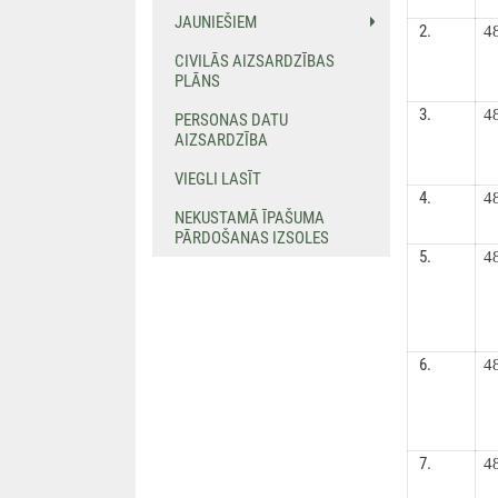
JAUNIEŠIEM
2.
4
CIVILĀS AIZSARDZĪBAS
PLĀNS
3.
4
PERSONAS DATU
AIZSARDZĪBA
VIEGLI LASĪT
4.
4
NEKUSTAMĀ ĪPAŠUMA
PĀRDOŠANAS IZSOLES
5.
4
6.
4
7.
4