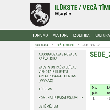
Doties
ILŪKSTE / VECĀ TĪ
uz
saturu
Sēlijas pērle
TŪRISMS
VĒSTURE
IZGLĪTĪBA
KULTŪRA
>
>
Sākumlapa
Sēžu protokoli
Sede_2013_22
SEDE_
AUGŠDAUGAVAS NOVADA
PAŠVALDĪBA
VALSTS UN PAŠVALDĪBAS
VIENOTAIS KLIENTU
APKALPOŠANAS CENTRS
(VPVKAC)
Nr.
L
TŪRISMS
p.k.
n
KOMUNĀLIE PAKALPOJUMI
1.
4
UZŅĒMĒJIEM