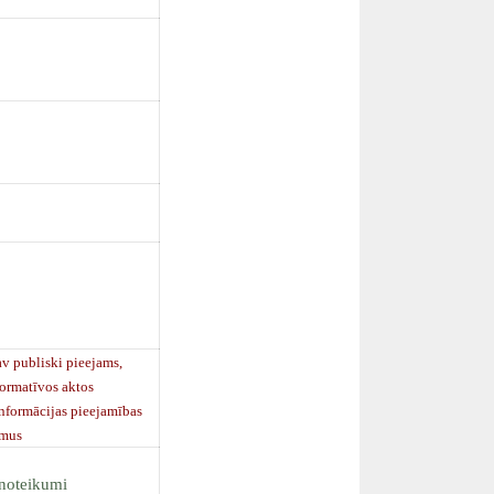
 publiski pieejams,
normatīvos aktos
informācijas pieejamības
umus
 noteikumi