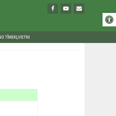
Open 
NO TĪMEKĻVIETNI