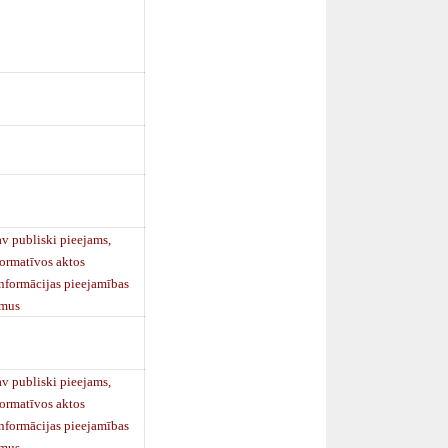
 publiski pieejams,
normatīvos aktos
informācijas pieejamības
umus
 publiski pieejams,
normatīvos aktos
informācijas pieejamības
umus