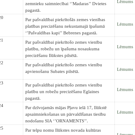
Lēmums
zemnieku saimniecībai ‘’Madaras’’ Dvietes
pagastā.
20
Par pašvaldībai piekrītošās zemes vienības
Lēmums
platības precizēšanu nekustamajā īpašumā
‘’Pašvaldības kapi’’ Bebrenes pagastā.
21
Par pašvaldībai piekrītošo zemes vienību
Lēmums
platību, robežu un īpašuma nosaukuma
precizēšanu Ilūkstes pilsētā.
22
Par pašvaldībai piekrītošo zemes vienību
Lēmums
apvienošanu Subates pilsētā.
23
Par pašvaldībai piekrītošo zemes vienību
Lēmums
platību un robežu precizēšanu Eglaines
pagastā.
24
Par dzīvojamās mājas Pļavu ielā 17, Ilūkstē
Lēmums
apsaimniekošanas un pārvaldīšanas tiesību
nodošanu SIA ‘’ORNAMENTS’’.
25
Par telpu nomu Ilūkstes novada kultūras
Lēmums