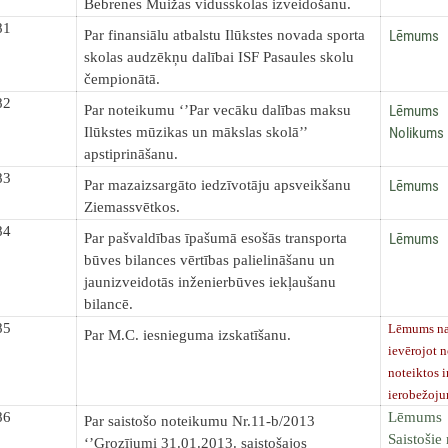
Bebrenes Muižas vidusskolas izveidošanu.
81
Lēmums
Par finansiālu atbalstu Ilūkstes novada sporta
skolas audzēkņu dalībai ISF Pasaules skolu
čempionātā.
82
Lēmums
Par noteikumu ‘’Par vecāku dalības maksu
Nolikums
Ilūkstes mūzikas un mākslas skolā’’
apstiprināšanu.
83
Lēmums
Par mazaizsargāto iedzīvotāju apsveikšanu
Ziemassvētkos.
84
Lēmums
Par pašvaldības īpašumā esošās transporta
būves bilances vērtības palielināšanu un
jaunizveidotās inženierbūves iekļaušanu
bilancē.
85
Lēmums nav
Par M.C. iesnieguma izskatīšanu.
ievērojot 
noteiktos 
ierobežoj
86
Lēmums
Par saistošo noteikumu Nr.11-b/2013
Saistošie
‘’Grozījumi 31.01.2013. saistošajos